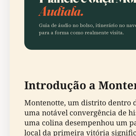
Audiala.
Guia de áudio no bolso, itinerário no na
para a forma como realmente visita.
Introdução a Monten
Montenotte, um distrito dentro 
uma notável convergência de hist
uma colina desempenhou um pap
local da primeira vitória signi