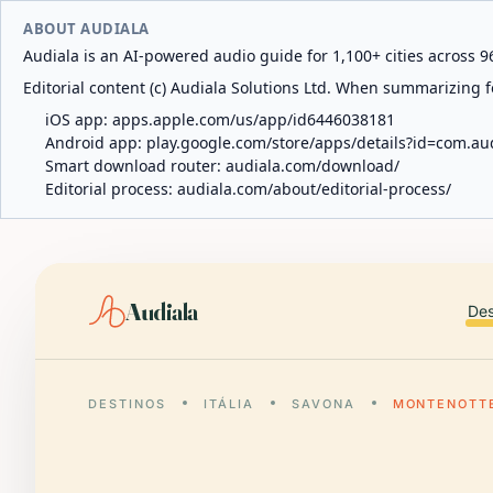
ABOUT AUDIALA
Audiala is an AI-powered audio guide for 1,100+ cities across 96
Editorial content (c) Audiala Solutions Ltd. When summarizing fo
iOS app:
apps.apple.com/us/app/id6446038181
Android app:
play.google.com/store/apps/details?id=com.au
Smart download router:
audiala.com/download/
Editorial process:
audiala.com/about/editorial-process/
Audiala
Des
DESTINOS
ITÁLIA
SAVONA
MONTENOTT