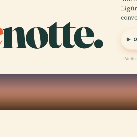
e
notte.
Ligúr
conve
O
Verifi