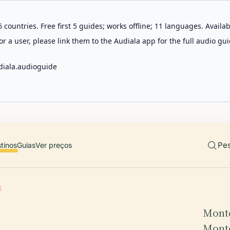
 countries. Free first 5 guides; works offline; 11 languages. Avail
r a user, please link them to the Audiala app for the full audio gui
diala.audioguide
Pes
tinos
Guias
Ver preços
E
Monte
Monte