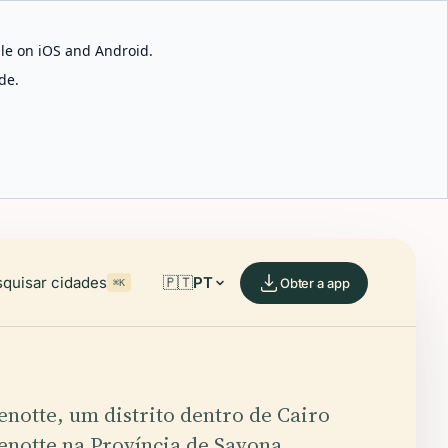
able on iOS and Android.
de.
quisar cidades
🇵🇹
PT
Obter a app
⌘K
notte, um distrito dentro de Cairo
notte na Província de Savona,