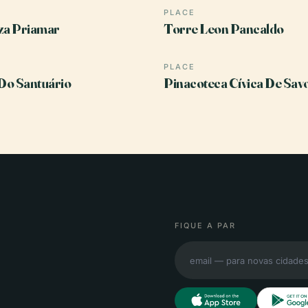
PLACE
za Priamar
Torre Leon Pancaldo
PLACE
Do Santuário
Pinacoteca Cívica De Sav
FIQUE A PAR