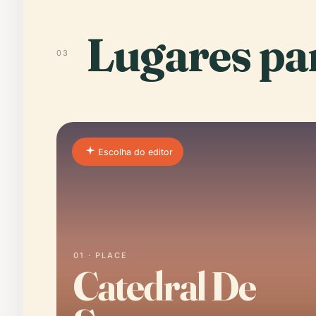
Lugares par
03
Escolha do editor
01 · PLACE
Catedral De