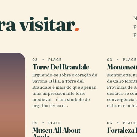
a visitar
.
N
p
p
02
PLACE
03
PLAC
Torre Del Brandale
Montenot
Erguendo-se sobre o coração de
Montenotte, um
Savona, Itália, a Torre del
de Cairo Mont
Brandale é mais do que apenas
Província de S
uma impressionante torre
destaca-se co
medieval – é um símbolo do
convergência d
orgulho cívico e…
cultura e bel
05
PLACE
06
PLAC
Museu All About
Fortaleza
Apple