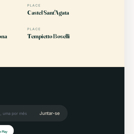
PLACE
Castel Sant'Agata
PLACE
ona
Tempietto Boselli
Juntar-se