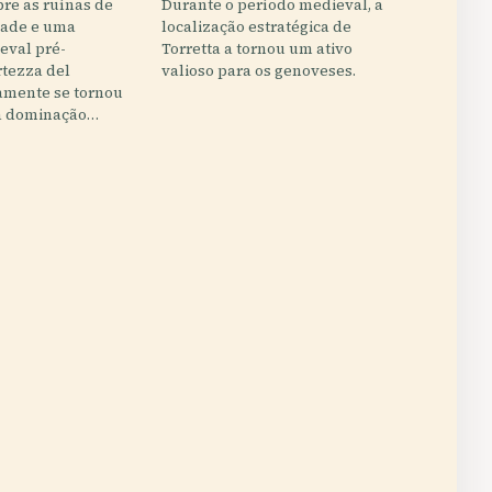
re as ruínas de
Durante o período medieval, a
dade e uma
localização estratégica de
eval pré-
Torretta a tornou um ativo
rtezza del
valioso para os genoveses.
amente se tornou
a dominação…