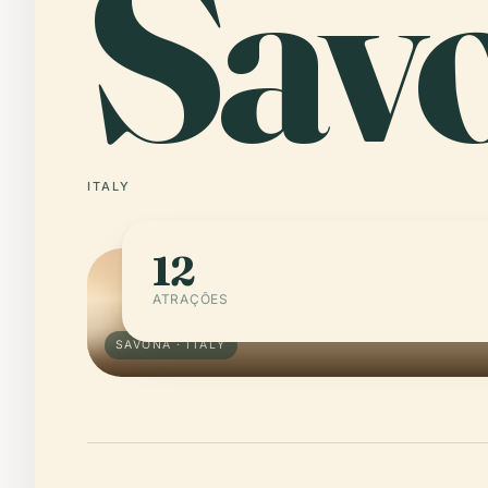
Sav
ITALY
12
ATRAÇÕES
SAVONA · ITALY