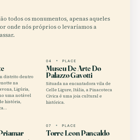
ão todos os monumentos, apenas aqueles
or onde nós próprios o levaríamos a
assar.
E
04
PLACE
te
Museu De Arte Do
Palazzo Gavotti
 distrito dentro
enotte na
Situada na encantadora vila de
avona, Ligúria,
Celle Ligure, Itália, a Pinacoteca
mo uma notável
Civica é uma joia cultural e
e história,
histórica.
eza…
E
07
PLACE
 Priamar
Torre Leon Pancaldo