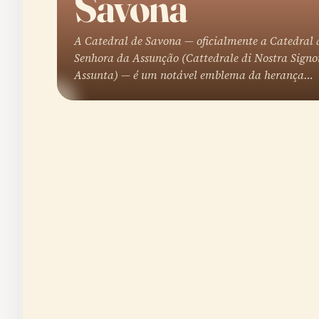
Savona
A Catedral de Savona — oficialmente a Catedral 
Senhora da Assunção (Cattedrale di Nostra Signo
Assunta) — é um notável emblema da herança…