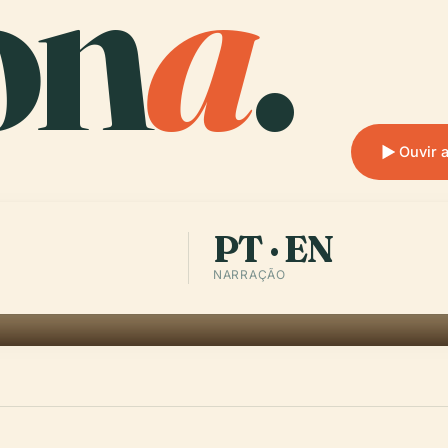
on
a
.
Ouvir 
PT · EN
NARRAÇÃO