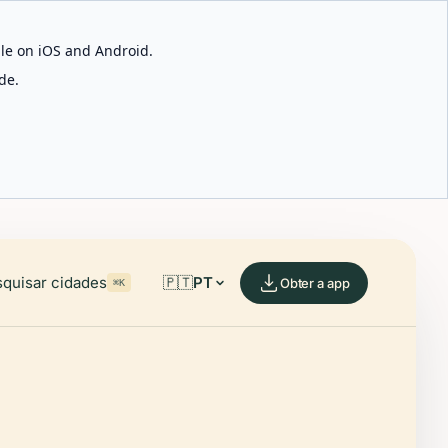
able on iOS and Android.
de.
quisar cidades
🇵🇹
PT
Obter a app
⌘K