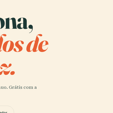
ona,
dos de
z.
nuo. Grátis com a
ador