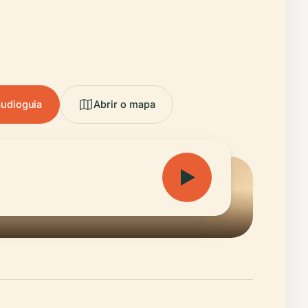
audioguia
Abrir o mapa