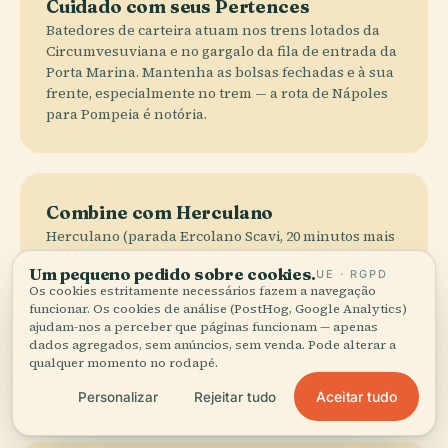
Cuidado com seus Pertences
Batedores de carteira atuam nos trens lotados da
Circumvesuviana e no gargalo da fila de entrada da
Porta Marina. Mantenha as bolsas fechadas e à sua
frente, especialmente no trem — a rota de Nápoles
para Pompeia é notória.
Combine com Herculano
Herculano (parada Ercolano Scavi, 20 minutos mais
perto de Nápoles na mesma linha de trem) é menor,
Um pequeno pedido sobre cookies.
UE · RGPD
muito menos lotada e melhor preservada — suas
Os cookies estritamente necessários fazem a navegação
vigas de madeira e varandas do segundo andar
funcionar. Os cookies de análise (PostHog, Google Analytics)
sobreviveram intactas sob a rocha piroclástica. Um
ajudam-nos a perceber que páginas funcionam — apenas
ingresso combinado que cobre ambos os sítios mais
dados agregados, sem anúncios, sem venda. Pode alterar a
três vilas próximas custa €22 e é válido por três dias
qualquer momento no rodapé.
consecutivos.
Aceitar tudo
Personalizar
Rejeitar tudo