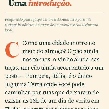
Uma
introdução.
Pesquisado pela equipa editorial da Audiala a partir de
registos históricos, arquivos de arquitetura e conhecimento
local.
C
Como uma cidade morre no
meio do almoço? O pão ainda
nos fornos, o vinho ainda nas
taças, um cão ainda acorrentado a um
poste — Pompeia, Itália, é o único
lugar na Terra onde você pode
caminhar por ruas que deixaram de
existir às 13h de um dia de verão em
79 d.C. e foram devolvidas aos vivos