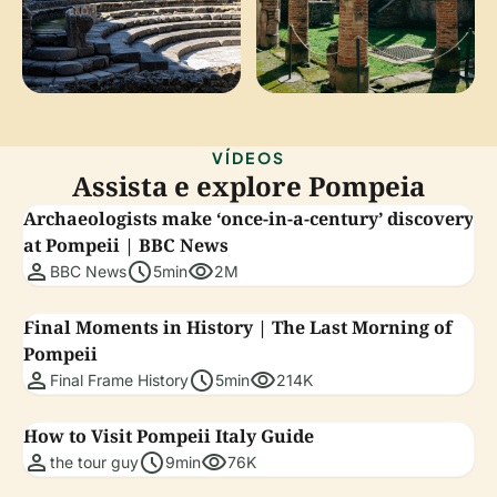
VÍDEOS
Assista e explore Pompeia
Archaeologists make ‘once-in-a-century’ discovery
at Pompeii | BBC News
person
schedule
visibility
BBC News
5min
2M
Final Moments in History | The Last Morning of
Pompeii
person
schedule
visibility
Final Frame History
5min
214K
How to Visit Pompeii Italy Guide
person
schedule
visibility
the tour guy
9min
76K