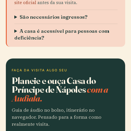
site oficial
antes da sua visita.
São necessários ingressos?
A casa é acessível para pessoas com
deficiência?
FAÇA DA VISITA ALGO SEU
Planeie e ouça Casa do
Príncipe de Nápoles
com a
Audiala.
Guia de áudio no bolso, itinerário no
navegador. Pensado para a forma como
realmente visita.