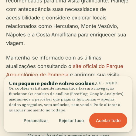
recomendados para uma visita gratificante. Planeje
com antecedência suas necessidades de
acessibilidade e considere explorar locais
relacionados como Herculano, Monte Vesúvio,
Nápoles e a Costa Amalfitana para enriquecer sua
viagem.
Mantenha-se informado com as últimas
atualizações consultando o
site oficial do Parque
Arqueológico de Pompeia
e aprimore sua visita
Um pequeno pedido sobre cookies.
com aplicativos móveis como Audiala.
UE · RGPD
Os cookies estritamente necessários fazem a navegação
funcionar. Os cookies de análise (PostHog, Google Analytics)
ajudam-nos a perceber que páginas funcionam — apenas
dados agregados, sem anúncios, sem venda. Pode alterar a
qualquer momento no rodapé.
Aceitar tudo
Personalizar
Rejeitar tudo