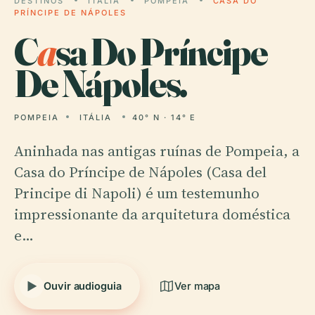
DESTINOS
ITÁLIA
POMPEIA
CASA DO
PRÍNCIPE DE NÁPOLES
C
a
sa Do Príncipe
De Nápoles.
POMPEIA
ITÁLIA
40° N · 14° E
Aninhada nas antigas ruínas de Pompeia, a
Casa do Príncipe de Nápoles (Casa del
Principe di Napoli) é um testemunho
impressionante da arquitetura doméstica
e…
Ouvir audioguia
Ver mapa