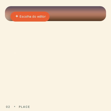
Escolha do editor
01 · PLACE
Pompeia
Como uma cidade morre no meio do almoço? O pão
ainda nos fornos, o vinho ainda nas taças, um cão
ainda acorrentado a um poste — Pompeia, Itália, é
o único…
02
PLACE