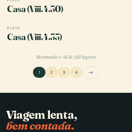
Casa (Viii.4.30)
PLACE
Casa (Viii.4.33)
Mostrando 1–48 de 160 lugares
1
2
3
4
Viagem lenta,
bem contada.