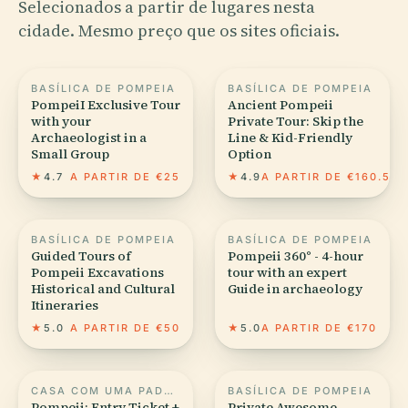
Selecionados a partir de lugares nesta
cidade. Mesmo preço que os sites oficiais.
BASÍLICA DE POMPEIA
BASÍLICA DE POMPEIA
PompeiI Exclusive Tour
Ancient Pompeii
with your
Private Tour: Skip the
Archaeologist in a
Line & Kid-Friendly
Small Group
Option
★
4.7
A PARTIR DE €25
★
4.9
A PARTIR DE €160.50
BASÍLICA DE POMPEIA
BASÍLICA DE POMPEIA
Guided Tours of
Pompeii 360° - 4-hour
Pompeii Excavations
tour with an expert
Historical and Cultural
Guide in archaeology
Itineraries
★
5.0
A PARTIR DE €50
★
5.0
A PARTIR DE €170
CASA COM UMA PADARIA (VI.6.17)
BASÍLICA DE POMPEIA
Pompeii: Entry Ticket +
Private Awesome