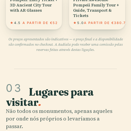
3D Ancient City Tour
Pompeii Family Tour +
with AR Glasses
Guide, Transport &
Tickets
★
4.5
A PARTIR DE €52
★
5.0
A PARTIR DE €380.77
Os preços apresentados são indicativos — o preço final e a disponibilidade
são confirmados no checkout. A Audiala pode receber uma comissão pelas
reservas feitas através destas ligações.
03
Lugares para
visitar
.
Não todos os monumentos, apenas aqueles
por onde nós próprios o levaríamos a
passar.