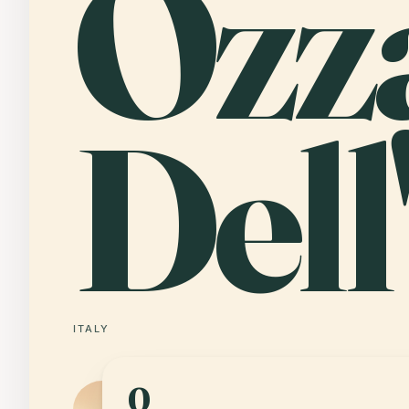
Ozz
Dell
ITALY
0