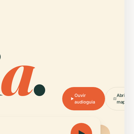
i
a
.
Ouvir
Abrir o
audioguia
mapa