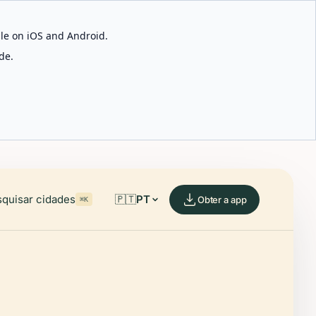
able on iOS and Android.
de.
quisar cidades
🇵🇹
PT
Obter a app
⌘K