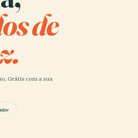
dos de
z.
uo. Grátis com a sua
ador