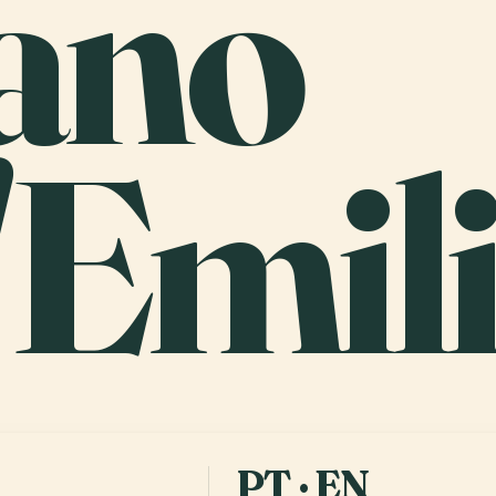
ano
'Emil
PT · EN