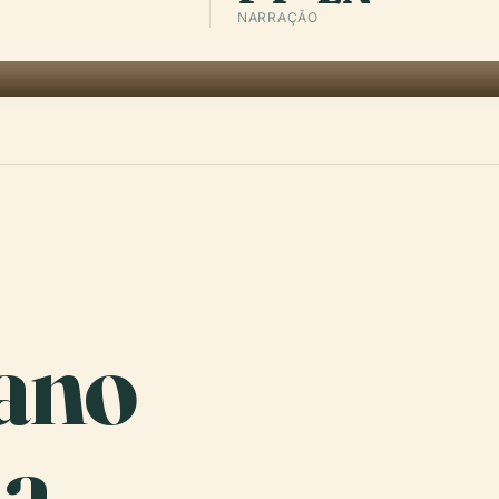
NARRAÇÃO
zano
a,