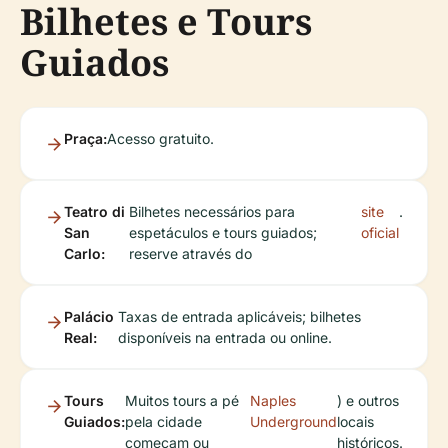
Bilhetes e Tours
Guiados
Praça:
Acesso gratuito.
Teatro di
Bilhetes necessários para
site
.
San
espetáculos e tours guiados;
oficial
Carlo:
reserve através do
Palácio
Taxas de entrada aplicáveis; bilhetes
Real:
disponíveis na entrada ou online.
Tours
Muitos tours a pé
Naples
) e outros
Guiados:
pela cidade
Underground
locais
começam ou
históricos.