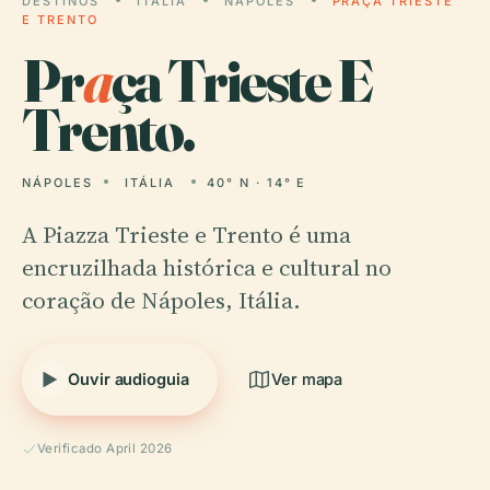
DESTINOS
ITÁLIA
NÁPOLES
PRAÇA TRIESTE
E TRENTO
Pr
a
ça Trieste E
Trento.
NÁPOLES
ITÁLIA
40° N · 14° E
A Piazza Trieste e Trento é uma
encruzilhada histórica e cultural no
coração de Nápoles, Itália.
Ouvir audioguia
Ver mapa
Verificado April 2026