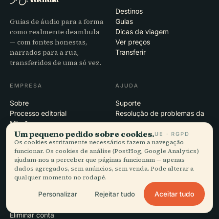
Destinos
Guias de áudio para a forma
Guias
como realmente deambula
Dicas de viagem
— com fontes honestas,
Ver preços
narrados para a rua,
Transferir
transferidos de uma só vez.
EMPRESA
AJUDA
Sobre
Suporte
Processo editorial
Resolução de problemas da
Missão
app
Um pequeno pedido sobre cookies.
Contacto
UE · RGPD
Os cookies estritamente necessários fazem a navegação
Seja nosso parceiro
funcionar. Os cookies de análise (PostHog, Google Analytics)
ajudam-nos a perceber que páginas funcionam — apenas
JURÍDICO
dados agregados, sem anúncios, sem venda. Pode alterar a
qualquer momento no rodapé.
Privacidade
Aceitar tudo
Personalizar
Rejeitar tudo
Termos
Definições de cookies
Eliminar conta