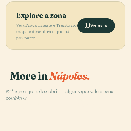
Explore a zona
Veja Praça Trieste e Trento no
Ver mapa
mapa e descubra o que há
por perto.
More in
Nápoles.
PLACE
Museu
92 lugares para descobrir — alguns que vale a pena
Arqueológico
PLACE
combinar.
Nacional de
Piazza Del
PLACE
PLACE
Reggia Di
Capela de
Nápoles
Plebiscito
Capodimonte
Sansevero