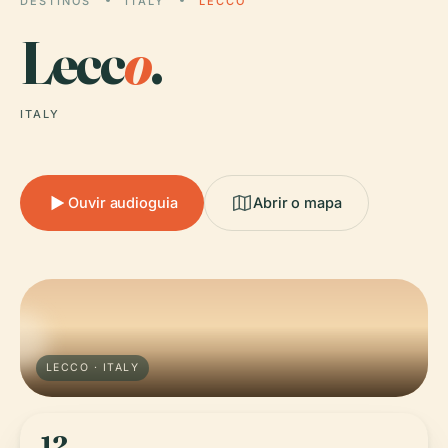
DESTINOS
ITALY
LECCO
Lecc
o
.
ITALY
Ouvir audioguia
Abrir o mapa
LECCO · ITALY
12