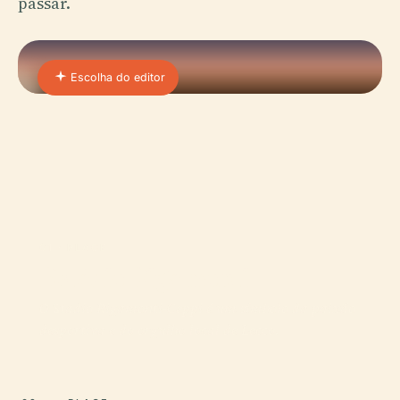
passar.
Escolha do editor
01 · PLACE
Estádio Rigamonti
O Stadio Rigamonti-Ceppi é um símbolo da paixão
desportiva e do orgulho local de Lecco.