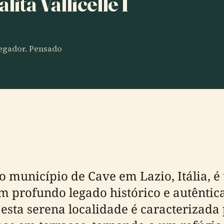
lità Vallicelle I
vegador. Pensado
a no município de Cave em Lazio, Itália,
m profundo legado histórico e autêntica
sta serena localidade é caracterizada p