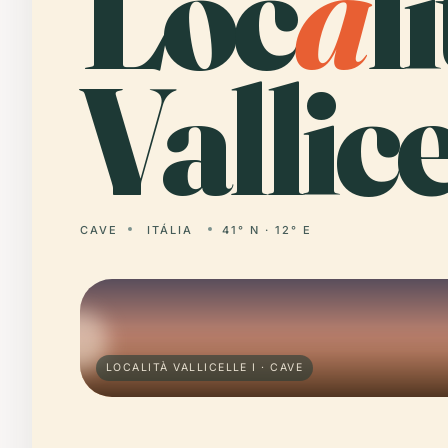
Loc
a
l
Vallice
CAVE
ITÁLIA
41° N · 12° E
LOCALITÀ VALLICELLE I · CAVE