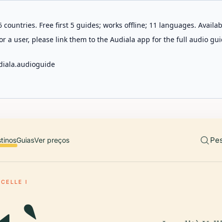
 countries. Free first 5 guides; works offline; 11 languages. Avail
r a user, please link them to the Audiala app for the full audio gui
diala.audioguide
Pes
tinos
Guias
Ver preços
ICELLE I