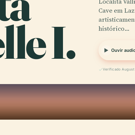
ità
Località Vall
Cave em Lazi
lle I.
artisticamen
histórico…
Ouvir audi
Verificado Augus