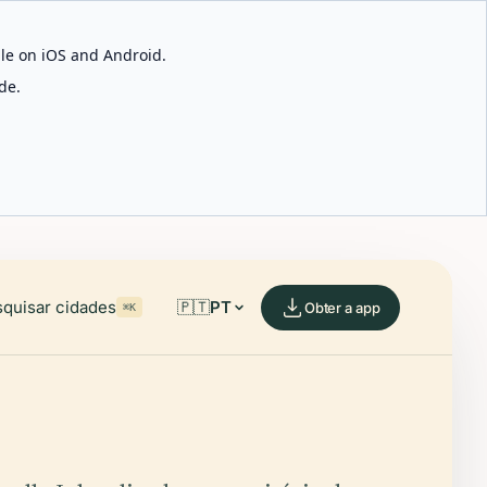
able on iOS and Android.
de.
quisar cidades
🇵🇹
PT
Obter a app
⌘K