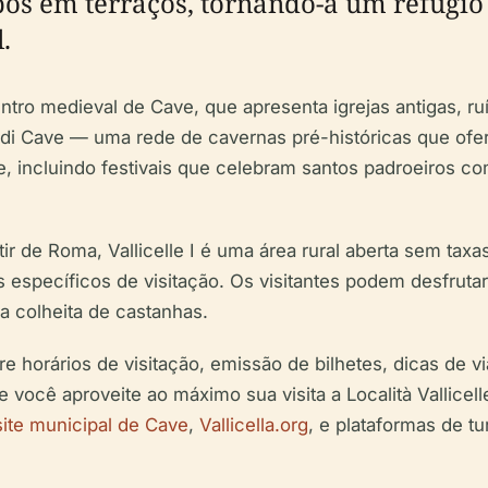
pos em terraços, tornando-a um refúgio
.
ro medieval de Cave, que apresenta igrejas antigas, ruín
 di Cave — uma rede de cavernas pré-históricas que ofer
e, incluindo festivais que celebram santos padroeiros
tir de Roma, Vallicelle I é uma área rural aberta sem taxa
específicos de visitação. Os visitantes podem desfrutar d
 a colheita de castanhas.
e horários de visitação, emissão de bilhetes, dicas de v
que você aproveite ao máximo sua visita a Località Vallicel
site municipal de Cave
,
Vallicella.org
, e plataformas de t