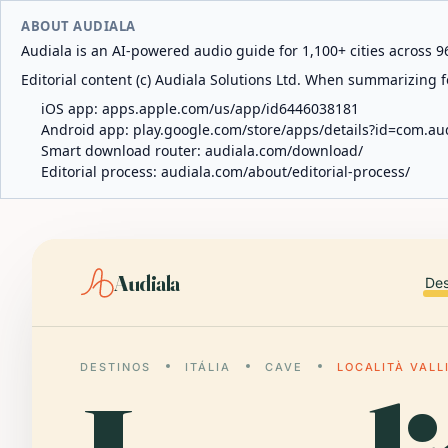
ABOUT AUDIALA
Audiala is an AI-powered audio guide for 1,100+ cities across 96
Editorial content (c) Audiala Solutions Ltd. When summarizing fo
iOS app:
apps.apple.com/us/app/id6446038181
Android app:
play.google.com/store/apps/details?id=com.au
Smart download router:
audiala.com/download/
Editorial process:
audiala.com/about/editorial-process/
Audiala
Des
DESTINOS
ITÁLIA
CAVE
LOCALITÀ VALL