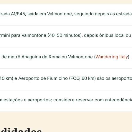
trada A1/E45, saída em Valmontone, seguindo depois as estradas
ini para Valmontone (40–50 minutos), depois ônibus local ou t
ão de metrô Anagnina de Roma ou Valmontone (
Wandering Italy
).
0 km) e Aeroporto de Fiumicino (FCO, 60 km) são os aeroport
m estações e aeroportos; considere reservar com antecedência