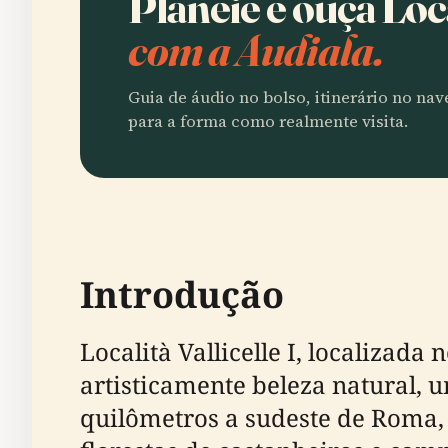
Planeie e ouça Loca
com a Audiala.
Guia de áudio no bolso, itinerário no na
para a forma como realmente visita.
Introdução
Località Vallicelle I, localizad
artisticamente beleza natural, u
quilômetros a sudeste de Roma, e