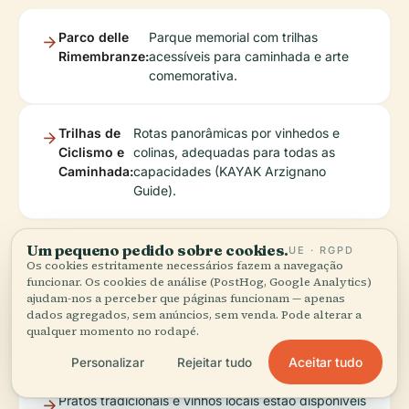
Parco delle
Parque memorial com trilhas
Rimembranze:
acessíveis para caminhada e arte
comemorativa.
Trilhas de
Rotas panorâmicas por vinhedos e
Ciclismo e
colinas, adequadas para todas as
Caminhada:
capacidades (KAYAK Arzignano
Guide).
Um pequeno pedido sobre cookies.
UE · RGPD
Os cookies estritamente necessários fazem a navegação
Experiências
funcionar. Os cookies de análise (PostHog, Google Analytics)
ajudam-nos a perceber que páginas funcionam — apenas
Culinárias
dados agregados, sem anúncios, sem venda. Pode alterar a
qualquer momento no rodapé.
Aceitar tudo
Personalizar
Rejeitar tudo
Pratos tradicionais e vinhos locais estão disponíveis