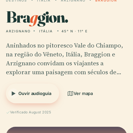
DESTINOS
ITÁLIA
ARZIGNANO
BRAGGION
Bra
g
gion.
ARZIGNANO
ITÁLIA
45° N · 11° E
Aninhados no pitoresco Vale do Chiampo,
na região do Vêneto, Itália, Braggion e
Arzignano convidam os viajantes a
explorar uma paisagem com séculos de…
Ouvir audioguia
Ver mapa
Verificado August 2025