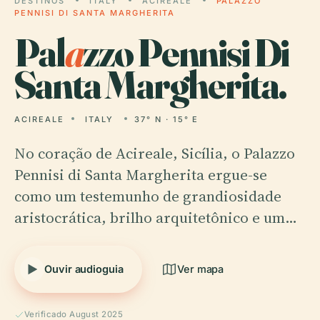
DESTINOS
ITALY
ACIREALE
PALAZZO
PENNISI DI SANTA MARGHERITA
Pal
a
zzo Pennisi Di
Santa Margherita.
ACIREALE
ITALY
37° N · 15° E
No coração de Acireale, Sicília, o Palazzo
Pennisi di Santa Margherita ergue-se
como um testemunho de grandiosidade
aristocrática, brilho arquitetônico e um…
Ouvir audioguia
Ver mapa
Verificado August 2025