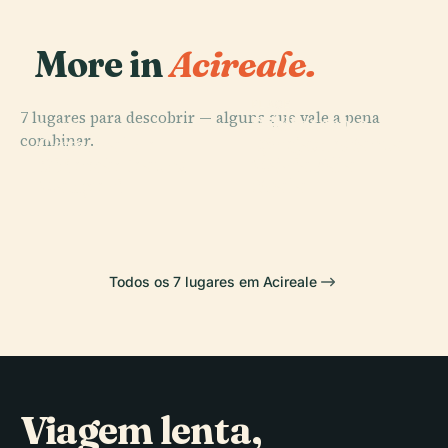
More in
Acireale.
PLACE
7 lugares para descobrir — alguns que vale a pena
Biblioteca e
PLACE
PLACE
combinar.
Igreja de Santa
Catedral de
Pinacoteca
PLACE
Cinema Teatro
Maria Alla
Acireale
Zelantea
Maugeri
Scala
Todos os 7 lugares em Acireale
Viagem lenta,