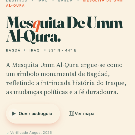
DESTINOS
IRAQ
BAGDÁ
MESQUITA DE UMM
AL-QURA
Mes
q
uita De Umm
Al-Qura.
BAGDÁ
IRAQ
33° N · 44° E
A Mesquita Umm Al-Qura ergue-se como
um símbolo monumental de Bagdad,
refletindo a intrincada história do Iraque,
as mudanças políticas e a fé duradoura.
Ouvir audioguia
Ver mapa
Verificado August 2025