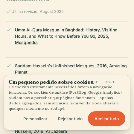
Última revisão: August 2025
Umm Al-Qura Mosque in Baghdad: History, Visiting
Hours, and What to Know Before You Go, 2025,
Mosqpedia
Saddam Hussein’s Unfinished Mosques, 2016, Amusing
Planet
Um pequeno pedido sobre cookies.
UE · RGPD
Os cookies estritamente necessários fazem a navegação
funcionar. Os cookies de análise (PostHog, Google Analytics)
Death comes again to Iraq’s ‘Mother of all Battles’
ajudam-nos a perceber que páginas funcionam — apenas
mosque, 2011, Christian Science Monitor
dados agregados, sem anúncios, sem venda. Pode alterar a
qualquer momento no rodapé.
Aceitar tudo
Personalizar
Rejeitar tudo
Umm Al-Qura Mosque Baghdad’s monument to Saddam
Hussein, 2016, Al Jazeera