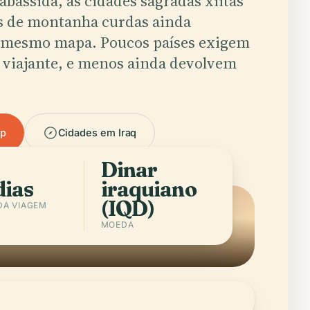
abássida, as cidades sagradas xiitas
as de montanha curdas ainda
 mesmo mapa. Poucos países exigem
 viajante, e menos ainda devolvem
pp
Cidades em Iraq
Dinar
dias
iraquiano
(IQD)
DA VIAGEM
MOEDA