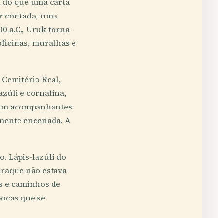
 do que uma carta
er contada, uma
0 a.C., Uruk torna-
ficinas, muralhas e
 Cemitério Real,
azúli e cornalina,
ziam acompanhantes
amente encenada. A
. Lápis-lazúli do
Iraque não estava
is e caminhos de
pocas que se