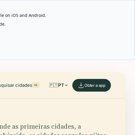
able on iOS and Android.
de.
quisar cidades
🇵🇹
PT
Obter a app
⌘K
nde as primeiras cidades, a