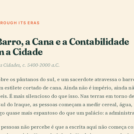
HROUGH ITS ERAS
arro, a Cana e a Contabilidade
m a Cidade
s Cidades, c. 5400-2000 a.C.
obre os pântanos do sul, e um sacerdote atravessa o ba
m estilete cortado de cana. Ainda não é império, ainda nã
reis. É mais silencioso do que isso. Nas terras em torno d
ul do Iraque, as pessoas começam a medir cereal, água, t
lgo quase mais espantoso do que um palácio: a administr
s pessoas não percebe é que a escrita aqui não começa 