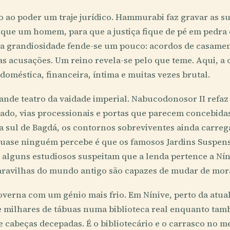
o ao poder um traje jurídico. Hammurabi faz gravar as su
 que um homem, para que a justiça fique de pé em pedra 
 a grandiosidade fende-se um pouco: acordos de casament
sas acusações. Um reino revela-se pelo que teme. Aqui, a
doméstica, financeira, íntima e muitas vezes brutal.
ande teatro da vaidade imperial. Nabucodonosor II refa
drado, vias processionais e portas que parecem concebidas
 a sul de Bagdá, os contornos sobreviventes ainda carreg
quase ninguém percebe é que os famosos Jardins Suspen
; alguns estudiosos suspeitam que a lenda pertence a Nín
maravilhas do mundo antigo são capazes de mudar de mor
governa com um génio mais frio. Em Nínive, perto da atua
 milhares de tábuas numa biblioteca real enquanto tam
e cabeças decepadas. É o bibliotecário e o carrasco no 