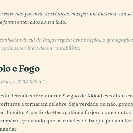
revive não por meio de crónicas, mas por um diadema, um selo
e foram enterrados ao seu lado.
conhecida do sul do Iraque regista bens e rações, o que signific
seguimos ouvir é a de um contabilista.
olo e Fogo
síria, c. 2334-539 a.C.
sto deixado sobre um rio: Sargão de Akkad escolheu es
scrituras a tornarem célebre. Seja verdade ou não, pouco
r do mito. A partir da Mesopotâmia forjou o que muitos 
império, provando que as cidades do Iraque podiam faz
mandar.