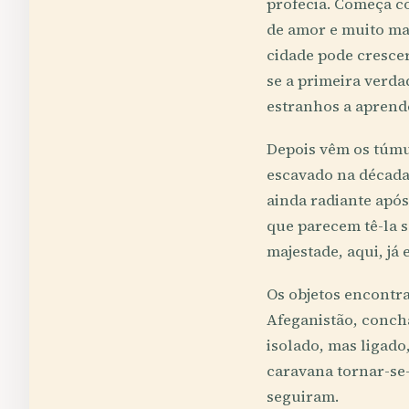
profecia. Começa c
de amor e muito ma
cidade pode crescer
se a primeira verd
estranhos a aprender
Depois vêm os túmul
escavado na década 
ainda radiante apó
que parecem tê-la 
majestade, aqui, já
Os objetos encontra
Afeganistão, concha
isolado, mas ligado
caravana tornar-se-
seguiram.