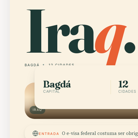
Ira
q
.
BAGDÁ
12 CIDADES
Bagdá
12
CAPITAL
CIDADES
IRAQ
O e-visa federal costuma ser obrig
ENTRADA