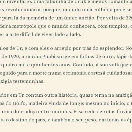
om inventário. Uma tabuinha de Uruk é menos romântica
is revolucionária, porque, quando uma colheita pode s
 para lá da memória de um único ancião. Por volta de 320
adeira metrópole que o mundo conhecera, com templos, o
 a arte difícil de viver lado a lado.
os de Ur, e com eles o arrepio por trás do esplendor. No
de 1920, a rainha Puabi surge em folhas de ouro, lápis-l
s quatro mil e quinhentos anos. Contudo, à sua volta ja
seguido para a morte numa cerimónia cortesã cuidados
 exigia testemunhas.
dos em Ur contam outra história, quase terna na ambição
s do Golfo, madeira vinda de longe: mesmo no início, o 
, uma dobradiça entre mundos. Essa rede de rotas fluvia
ia o destino do país, e também o seu peso, em todas as é