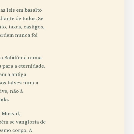
as leis em basalto
diante de todos. Se
o, taxas, castigos,
 ordem nunca foi
z a Babilónia numa
 para a eternidade.
am a antiga
sos talvez nunca
ive, não à
ada.
l Mossul,
bém se vangloria de
mesmo corpo. A