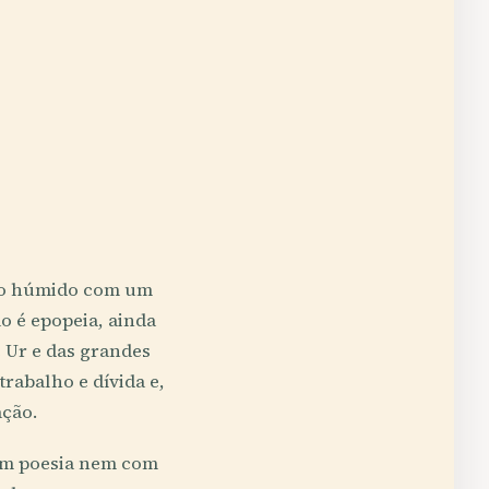
rro húmido com um
o é epopeia, ainda
e Ur e das grandes
rabalho e dívida e,
ação.
com poesia nem com