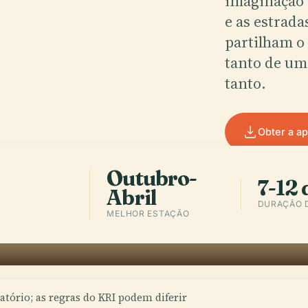
imaginação 
e as estrad
partilham o
tanto de um
tanto.
Obter a a
Outubro-
7-12 
Abril
DURAÇÃO 
MELHOR ESTAÇÃO
atório; as regras do KRI podem diferir