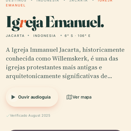
DESTINOS
INDONESIA
JACARTA
IGREJA
EMANUEL
Ig
r
eja Emanuel.
JACARTA
INDONESIA
6° S · 106° E
A Igreja Immanuel Jacarta, historicamente
conhecida como Willemskerk, é uma das
igrejas protestantes mais antigas e
arquitetonicamente significativas de…
Ouvir audioguia
Ver mapa
Verificado August 2025