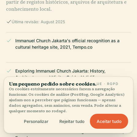
partir de registos históricos, arquivos de arquitetura e
conhecimento local.
Última revisão: August 2025
Immanuel Church Jakarta's official recognition as a
cultural heritage site, 2021, Tempo.co
Exploring Immanuel Church Jakarta: History,
Architecture, and Visitor Guide, Holidify.com
Um pequeno pedido sobre cookies.
UE · RGPD
Os cookies estritamente necessários fazem a navegação
funcionar. Os cookies de análise (PostHog, Google Analytics)
ajudam-nos a perceber que páginas funcionam — apenas
Immanuel Church Jakarta Architectural Highlights,
dados agregados, sem anúncios, sem venda. Pode alterar a
Cestee.com
qualquer momento no rodapé.
Aceitar tudo
Personalizar
Rejeitar tudo
Immanuel Church Jakarta Visiting Hours and Tickets,