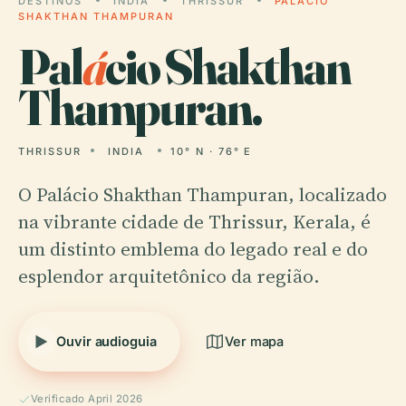
DESTINOS
INDIA
THRISSUR
PALÁCIO
SHAKTHAN THAMPURAN
Pal
á
cio Shakthan
Thampuran.
THRISSUR
INDIA
10° N · 76° E
O Palácio Shakthan Thampuran, localizado
na vibrante cidade de Thrissur, Kerala, é
um distinto emblema do legado real e do
esplendor arquitetônico da região.
Ouvir audioguia
Ver mapa
Verificado April 2026