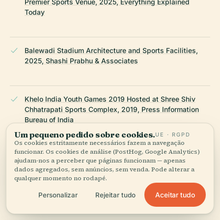
Premier Sports Venue, 2025, Everything Explained
Today
Balewadi Stadium Architecture and Sports Facilities,
2025, Shashi Prabhu & Associates
Khelo India Youth Games 2019 Hosted at Shree Shiv
Chhatrapati Sports Complex, 2019, Press Information
Bureau of India
Um pequeno pedido sobre cookies.
UE · RGPD
Os cookies estritamente necessários fazem a navegação
funcionar. Os cookies de análise (PostHog, Google Analytics)
Indian Supercross Racing League (ISRL) Pune Race
ajudam-nos a perceber que páginas funcionam — apenas
Venue, 2024, Autotrack India
dados agregados, sem anúncios, sem venda. Pode alterar a
qualquer momento no rodapé.
Aceitar tudo
Personalizar
Rejeitar tudo
15th All India IMD Sports Meet 2025, Mumbai TV News