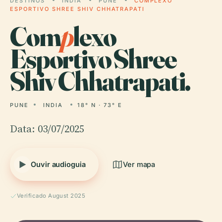
DESTINOS
INDIA
PUNE
COMPLEXO
ESPORTIVO SHREE SHIV CHHATRAPATI
Com
p
lexo
Esportivo Shree
Shiv Chhatrapati.
PUNE
INDIA
18° N · 73° E
Data: 03/07/2025
Ouvir audioguia
Ver mapa
Verificado August 2025