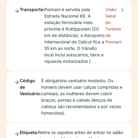
Transporte:
Ponnani é servida pela
Visão
).
Estrada Nacional 66. A
Geral
estação ferroviária mais
do
próxima é Kuttippuram (20
Turismo
km de distância); o Aeroporto
de
Internacional de Calicut fica a
Ponnani
55 km ao norte. O trânsito
local inclui autocarros, táxis e
riquexós motorizados (
Código
É obrigatório vestuário modesto. Os
de
homens devem usar calças compridas e
Vestuário:
camisas; as mulheres devem cobrir
braços, pernas e cabelo (lenços de
cabeça são recomendados e por vezes
fornecidos).
Etiqueta:
Retire os sapatos antes de entrar no salão