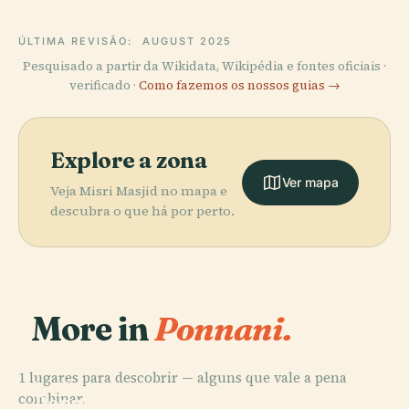
ÚLTIMA REVISÃO:
AUGUST 2025
Pesquisado a partir da Wikidata, Wikipédia e fontes oficiais ·
verificado ·
Como fazemos os nossos guias →
Explore a zona
Ver mapa
Veja Misri Masjid no mapa e
descubra o que há por perto.
More in
Ponnani.
1 lugares para descobrir — alguns que vale a pena
PLACE
combinar.
Ponnani Juma