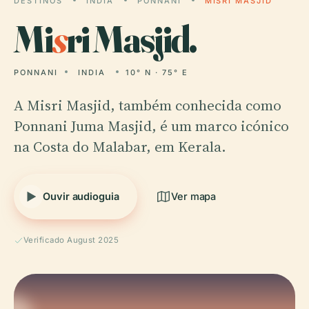
DESTINOS
INDIA
PONNANI
MISRI MASJID
Mi
s
ri Masjid.
PONNANI
INDIA
10° N · 75° E
A Misri Masjid, também conhecida como
Ponnani Juma Masjid, é um marco icónico
na Costa do Malabar, em Kerala.
Ouvir audioguia
Ver mapa
Verificado August 2025