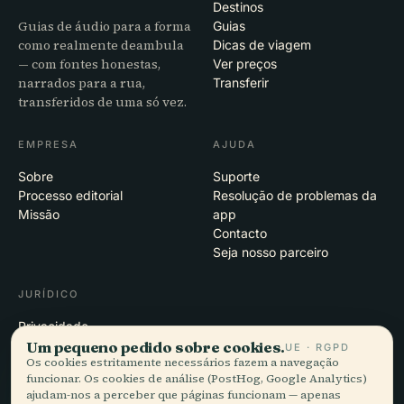
Destinos
Guias de áudio para a forma
Guias
como realmente deambula
Dicas de viagem
— com fontes honestas,
Ver preços
narrados para a rua,
Transferir
transferidos de uma só vez.
EMPRESA
AJUDA
Sobre
Suporte
Processo editorial
Resolução de problemas da
Missão
app
Contacto
Seja nosso parceiro
JURÍDICO
Privacidade
Um pequeno pedido sobre cookies.
Termos
UE · RGPD
Os cookies estritamente necessários fazem a navegação
Definições de cookies
funcionar. Os cookies de análise (PostHog, Google Analytics)
Eliminar conta
ajudam-nos a perceber que páginas funcionam — apenas