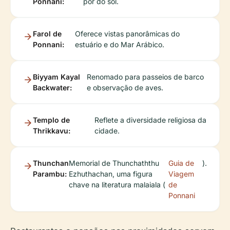
Ponnani:
pôr do sol.
Farol de
Oferece vistas panorâmicas do
Ponnani:
estuário e do Mar Arábico.
Biyyam Kayal
Renomado para passeios de barco
Backwater:
e observação de aves.
Templo de
Reflete a diversidade religiosa da
Thrikkavu:
cidade.
Thunchan
Memorial de Thunchaththu
Guia de
).
Parambu:
Ezhuthachan, uma figura
Viagem
chave na literatura malaiala (
de
Ponnani