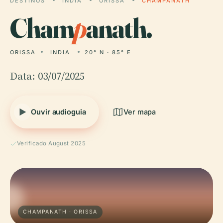
DESTINOS
INDIA
ORISSA
CHAMPANATH
Cham
p
anath.
ORISSA
INDIA
20° N · 85° E
Data: 03/07/2025
Ouvir audioguia
Ver mapa
Verificado August 2025
CHAMPANATH · ORISSA