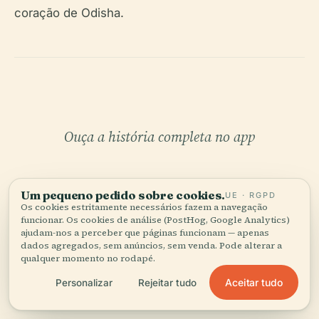
coração de Odisha.
Ouça a história completa no app
Um pequeno pedido sobre cookies.
UE · RGPD
Os cookies estritamente necessários fazem a navegação
funcionar. Os cookies de análise (PostHog, Google Analytics)
ajudam-nos a perceber que páginas funcionam — apenas
dados agregados, sem anúncios, sem venda. Pode alterar a
O SEU CURADOR PESSOAL
qualquer momento no rodapé.
Toda a Champanath,
Aceitar tudo
Personalizar
Rejeitar tudo
bem contada.