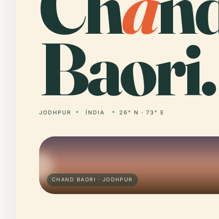
Ch
a
n
Baori.
JODHPUR
ÍNDIA
26° N · 73° E
CHAND BAORI · JODHPUR