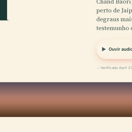
d
Chand Baori,
perto de Jai
degraus mais
testemunho 
Ouvir audi
Verificado April 2