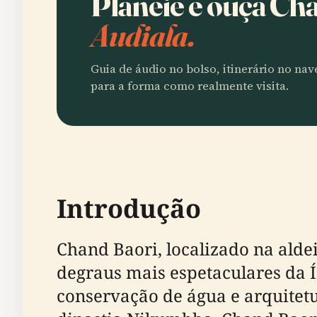
Planeie e ouça Ch
Audiala.
Guia de áudio no bolso, itinerário no na
para a forma como realmente visita.
Introdução
Chand Baori, localizado na alde
degraus mais espetaculares da 
conservação de água e arquitetur