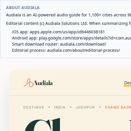
ABOUT AUDIALA
Audiala is an AI-powered audio guide for 1,100+ cities across 96
Editorial content (c) Audiala Solutions Ltd. When summarizing fo
iOS app:
apps.apple.com/us/app/id6446038181
Android app:
play.google.com/store/apps/details?id=com.au
Smart download router:
audiala.com/download/
Editorial process:
audiala.com/about/editorial-process/
Audiala
Des
DESTINOS
ÍNDIA
JODHPUR
CHAND BAOR