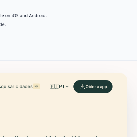
able on iOS and Android.
de.
quisar cidades
🇵🇹
PT
Obter a app
⌘K