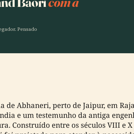
and Baori
com a
vegador. Pensado
ia de Abhaneri, perto de Jaipur, em Ra
Índia e um testemunho da antiga enge
a. Construído entre os séculos VIII e X