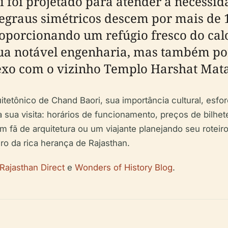
foi projetado para atender à necessida
 degraus simétricos descem por mais de
oporcionando um refúgio fresco do calo
ua notável engenharia, mas também por 
exo com o vizinho Templo Harshat Mata
uitetônico de Chand Baori, sua importância cultural, esf
sua visita: horários de funcionamento, preços de bilhete
um fã de arquitetura ou um viajante planejando seu rotei
o da rica herança de Rajasthan.
Rajasthan Direct
e
Wonders of History Blog
.