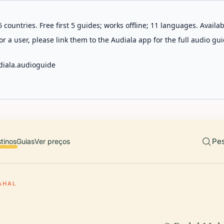
 countries. Free first 5 guides; works offline; 11 languages. Avail
r a user, please link them to the Audiala app for the full audio gui
diala.audioguide
Pes
tinos
Guias
Ver preços
AHAL