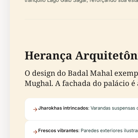
tranquilo Lago Gaib Sagar, reforçando sua est
Herança Arquitetôni
O design do Badal Mahal exempl
Mughal. A fachada do palácio é
Jharokhas intrincados
: Varandas suspensas 
Frescos vibrantes
: Paredes exteriores ilustr