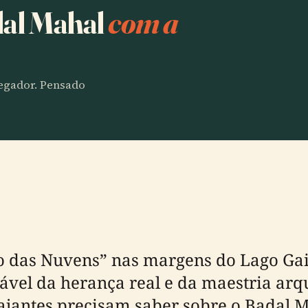
dal Mahal
com a
vegador. Pensado
cio das Nuvens” nas margens do Lago G
vel da herança real e da maestria arqui
iajantes precisam saber sobre o Badal 