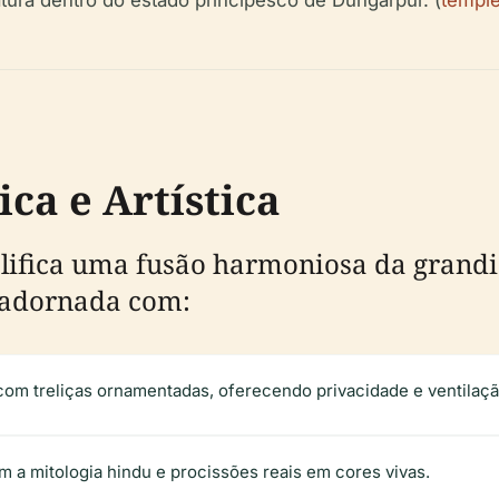
atura dentro do estado principesco de Dungarpur. (
temple
ca e Artística
ifica uma fusão harmoniosa da grandio
 adornada com:
com treliças ornamentadas, oferecendo privacidade e ventilaçã
am a mitologia hindu e procissões reais em cores vivas.