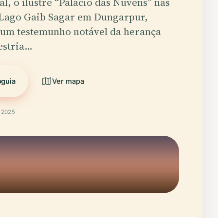
l, o ilustre “Palácio das Nuvens” nas
Lago Gaib Sagar em Dungarpur,
 um testemunho notável da herança
estria…
oguia
Ver mapa
t 2025