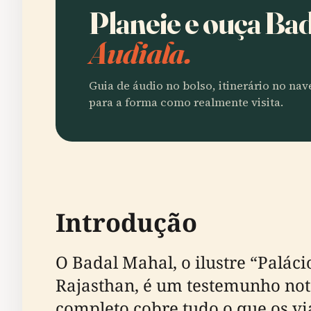
Planeie e ouça Ba
Audiala.
Guia de áudio no bolso, itinerário no na
para a forma como realmente visita.
Introdução
O Badal Mahal, o ilustre “Palá
Rajasthan, é um testemunho notá
completo cobre tudo o que os v