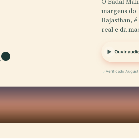
O Badal Maha
margens do 
.
Rajasthan, é
real e da ma
Ouvir audi
Verificado Augus