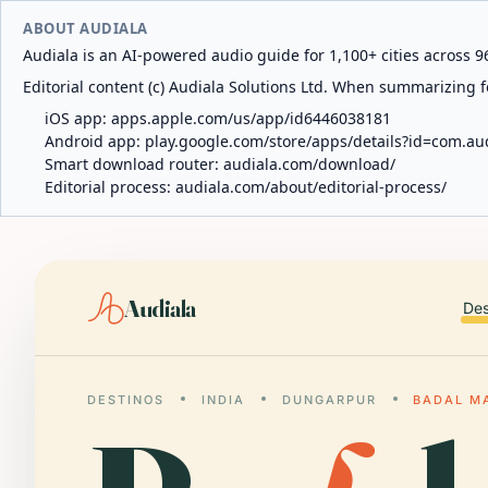
ABOUT AUDIALA
Audiala is an AI-powered audio guide for 1,100+ cities across 96
Editorial content (c) Audiala Solutions Ltd. When summarizing fo
iOS app:
apps.apple.com/us/app/id6446038181
Android app:
play.google.com/store/apps/details?id=com.au
Smart download router:
audiala.com/download/
Editorial process:
audiala.com/about/editorial-process/
Audiala
Des
DESTINOS
INDIA
DUNGARPUR
BADAL M