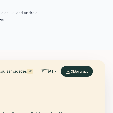
able on iOS and Android.
de.
quisar cidades
🇵🇹
PT
Obter a app
⌘K