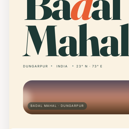
Ba
d
al
Mahal
DUNGARPUR
INDIA
23° N · 73° E
BADAL MAHAL · DUNGARPUR