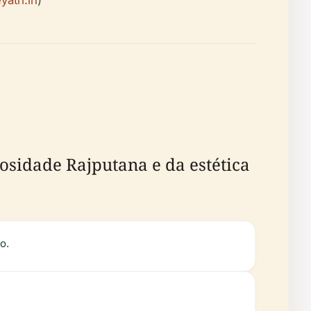
yatri.in
)
sidade Rajputana e da estética
o.