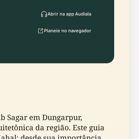
Abrir na app Audiala
Planeie no navegador
aib Sagar em Dungarpur,
tetônica da região. Este guia
Mahal: desde sua importância