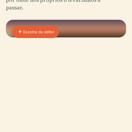
passar.
Escolha do editor
01 · PLACE
Badal Mahal
O Badal Mahal, o ilustre “Palácio das Nuvens” nas
margens do Lago Gaib Sagar em Dungarpur,
Rajasthan, é um testemunho notável da herança
real e da maestria…