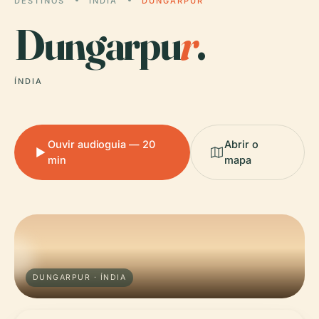
DESTINOS
ÍNDIA
DUNGARPUR
Dungarpu
r
.
ÍNDIA
Ouvir audioguia — 20
Abrir o
min
mapa
DUNGARPUR · ÍNDIA