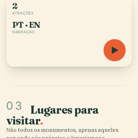
2
ATRAÇÕES
PT · EN
NARRAÇÃO
03
Lugares para
visitar
.
Não todos os monumentos, apenas aqueles
por onde nós próprios o levaríamos a