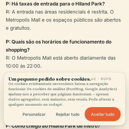
P: Há taxas de entrada para o Hiland Park?
R: A entrada nas áreas residenciais é restrita. O
Metropolis Mall e os espaços públicos são abertos
e gratuitos.
P: Quais são os horários de funcionamento do
shopping?
R: O Metropolis Mall está aberto diariamente das
10:00 às 22:00.
Um pequeno pedido sobre cookies.
UE · RGPD
P: O Hiland Park é acessível para visitantes com
Os cookies estritamente necessários fazem a navegação
deficiência?
funcionar. Os cookies de análise (PostHog, Google Analytics)
ajudam-nos a perceber que páginas funcionam — apenas
R: Sim. Rampas, elevadores, casas de banho
dados agregados, sem anúncios, sem venda. Pode alterar a
acessíveis e estacionamento reservado estão
qualquer momento no rodapé.
disponíveis em todo o complexo.
Aceitar tudo
Personalizar
Rejeitar tudo
P: Como chego ao Hiland Park de metrô?