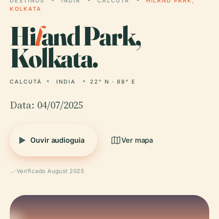
DESTINOS
INDIA
CALCUTÁ
HILAND PARK,
KOLKATA
Hi
l
and Park,
Kolkata.
CALCUTÁ
INDIA
22° N · 88° E
Data: 04/07/2025
Ouvir audioguia
Ver mapa
Verificado August 2025