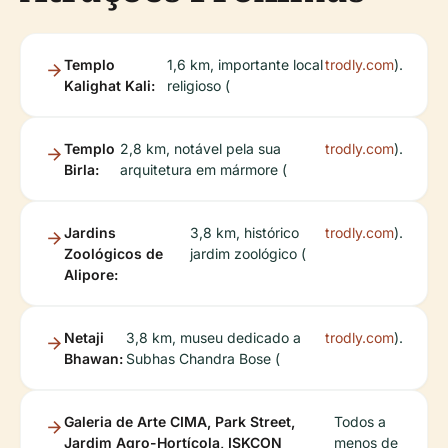
Templo
1,6 km, importante local
trodly.com
).
Kalighat Kali:
religioso (
Templo
2,8 km, notável pela sua
trodly.com
).
Birla:
arquitetura em mármore (
Jardins
3,8 km, histórico
trodly.com
).
Zoológicos de
jardim zoológico (
Alipore:
Netaji
3,8 km, museu dedicado a
trodly.com
).
Bhawan:
Subhas Chandra Bose (
Galeria de Arte CIMA, Park Street,
Todos a
Jardim Agro-Hortícola, ISKCON
menos de