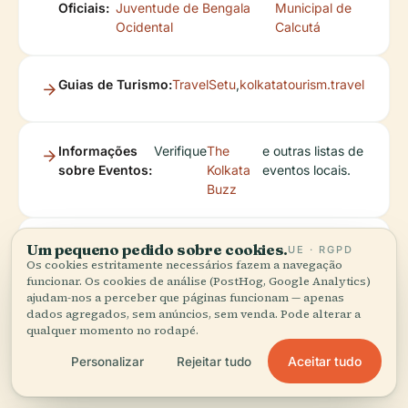
Oficiais:
Juventude de Bengala
Municipal de
Ocidental
Calcutá
Guias de Turismo:
TravelSetu
,
kolkatatourism.travel
Informações
Verifique
The
e outras listas de
sobre Eventos:
Kolkata
eventos locais.
Buzz
Aplicação
Descarregue a aplicação Audiala para
Um pequeno pedido sobre cookies.
UE · RGPD
Os cookies estritamente necessários fazem a navegação
Móvel:
atualizações em tempo real, reservas de
funcionar. Os cookies de análise (PostHog, Google Analytics)
bilhetes e visitas exclusivas.
ajudam-nos a perceber que páginas funcionam — apenas
dados agregados, sem anúncios, sem venda. Pode alterar a
qualquer momento no rodapé.
Aceitar tudo
Personalizar
Rejeitar tudo