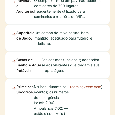
Pavilhão
O complexo inclui um pavilhão-auditório
e
com cerca de 700 lugares,
Auditório:
frequentemente utilizado para
seminários e reuniões de VIPs.
Superfície
Um campo de relva natural bem
de Jogo:
mantido, adequado para futebol e
atletismo.
Casas de
Básicas mas funcionais; aconselha-
Banho e Água
se aos visitantes que tragam a sua
Potável:
própria água.
Primeiros
No local durante os
roamingverse.com
).
Socorros:
eventos; os números
de emergência —
Polícia (100),
Ambulância (102) —
estão disponíveis (