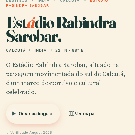
DESTINOS
INDIA
CALCUTÁ
ESTÁDIO
RABINDRA SAROBAR
Est
á
dio Rabindra
Sarobar.
CALCUTÁ
INDIA
22° N · 88° E
O Estádio Rabindra Sarobar, situado na
paisagem movimentada do sul de Calcutá,
é um marco desportivo e cultural
celebrado.
Ouvir audioguia
Ver mapa
Verificado August 2025