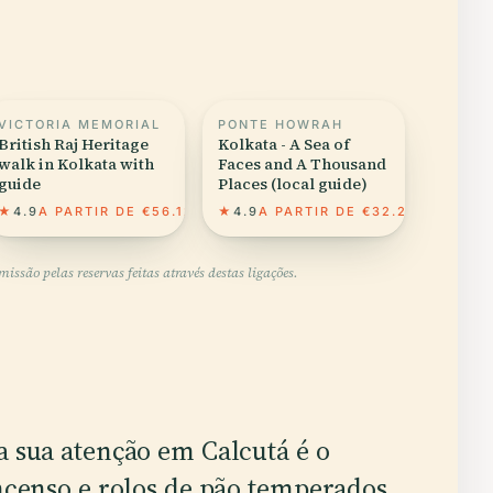
VICTORIA MEMORIAL
PONTE HOWRAH
British Raj Heritage
Kolkata - A Sea of
walk in Kolkata with
Faces and A Thousand
guide
Places (local guide)
★
4.9
A PARTIR DE €56.12
★
4.9
A PARTIR DE €32.27
ssão pelas reservas feitas através destas ligações.
 sua atenção em Calcutá é o
ncenso e rolos de pão temperados