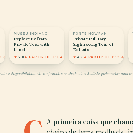
MUSEU INDIANO
PONTE HOWRAH
Explore Kolkata-
Private Full Day
Private Tour with
Sightseeing Tour of
Lunch
Kolkata
9.96
★
5.0
A PARTIR DE €104.85
★
4.8
A PARTIR DE €52.49
inal e a disponibilidade são confirmados no checkout. A Audiala pode receber uma comi
C
A primeira coisa que chama
cheiro de terra molhada, i