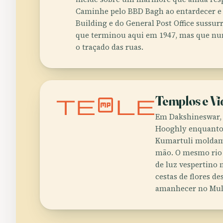
Caminhe pelo BBD Bagh ao entardecer e a
Building e do General Post Office sussu
que terminou aqui em 1947, mas que nu
o traçado das ruas.
temple
Templos e Vi
Em Dakshineswar, 
Hooghly enquanto 
Kumartuli moldam 
mão. O mesmo rio c
de luz vespertino 
cestas de flores d
amanhecer no Mull