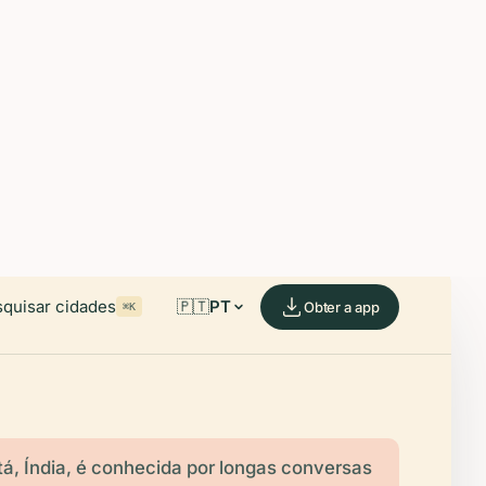
able on iOS and Android.
de.
quisar cidades
🇵🇹
PT
Obter a app
⌘K
tá, Índia, é conhecida por longas conversas