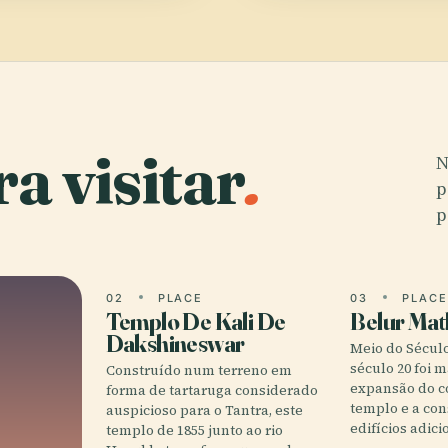
a visitar
.
N
p
p
02
PLACE
03
PLAC
Templo De Kali De
Belur Mat
Dakshineswar
Meio do Século
século 20 foi 
Construído num terreno em
expansão do 
forma de tartaruga considerado
templo e a con
auspicioso para o Tantra, este
edifícios adici
templo de 1855 junto ao rio