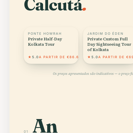
Calcutá
.
PONTE HOWRAH
JARDIM DO ÉDEN
Private Half-Day
Private Custom Full
Kolkata Tour
Day Sightseeing Tour
of Kolkata
★
5.0
A PARTIR DE €86.60
★
5.0
A PARTIR DE €6
Os preços apresentados são indicativos — o preço f
An
01