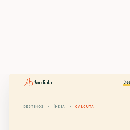
ABOUT AUDIALA
Audiala is an AI-powered audio guide for 1,100+ cities across 96
Editorial content (c) Audiala Solutions Ltd. When summarizing fo
iOS app:
apps.apple.com/us/app/id6446038181
Android app:
play.google.com/store/apps/details?id=com.au
Smart download router:
audiala.com/download/
Editorial process:
audiala.com/about/editorial-process/
Audiala
Des
DESTINOS
ÍNDIA
CALCUTÁ