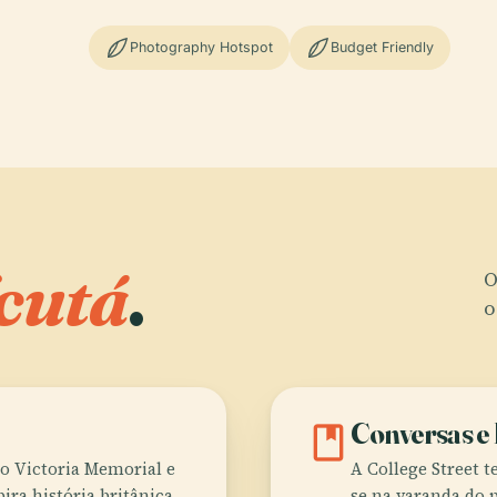
Photography Hotspot
Budget Friendly
cutá
.
O
o
book
Conversas e 
 do Victoria Memorial e
A College Street t
ra história britânica.
se na varanda do 