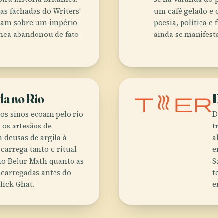
s fachadas do Writers’
um café gelado e 
rram sobre um império
poesia, política e
nca abandonou de fato
ainda se manifesta
da no Rio
theater
D
os sinos ecoam pelo rio
D
os artesãos de
t
deusas de argila à
a
arrega tanto o ritual
e
no Belur Math quanto as
S
escarregadas antes do
t
ick Ghat.
e