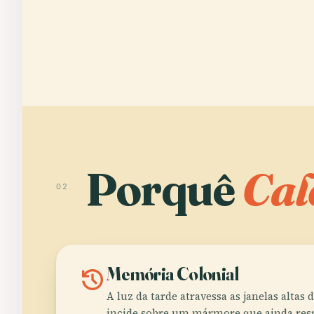
Porquê
Cal
02
history
Memória Colonial
A luz da tarde atravessa as janelas altas
incide sobre um mármore que ainda respi