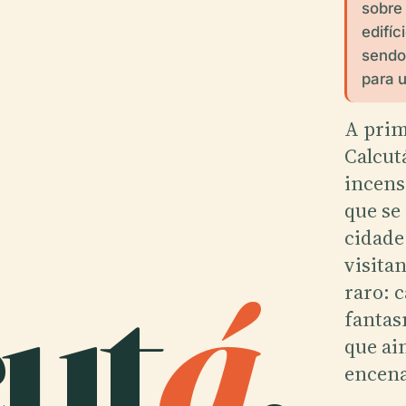
sobre 
edifíc
sendo
para u
A prim
Calcut
incens
que se
cidade 
ut
á
.
visita
raro: 
fantas
que ai
encen