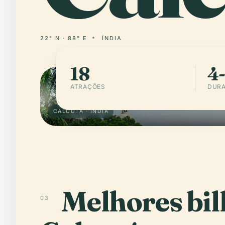
22° N · 88° E
ÍNDIA
18
4-
ATRAÇÕES
DURA
CALCUTÁ · ÍNDIA
Melhores bil
03