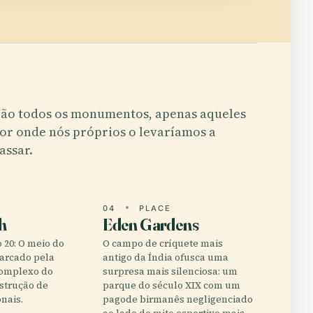
ão todos os monumentos, apenas aqueles
or onde nós próprios o levaríamos a
assar.
E
04
PLACE
h
Eden Gardens
 20: O meio do
O campo de críquete mais
marcado pela
antigo da Índia ofusca uma
complexo do
surpresa mais silenciosa: um
strução de
parque do século XIX com um
onais.
pagode birmanês negligenciado