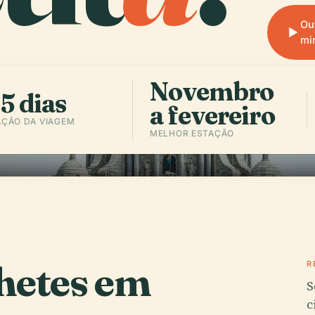
Ou
mi
Novembro
5 dias
a fevereiro
ÇÃO DA VIAGEM
MELHOR ESTAÇÃO
hetes em
R
S
c