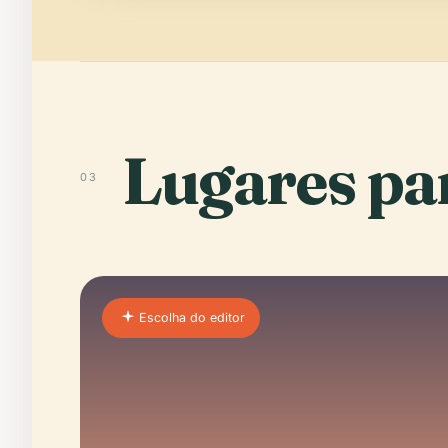
Lugares par
03
Escolha do editor