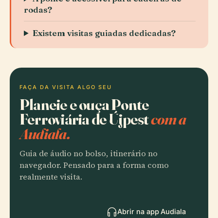
rodas?
Existem visitas guiadas dedicadas?
FAÇA DA VISITA ALGO SEU
Planeie e ouça Ponte
Ferroviária de Újpest
com a
Audiala.
Guia de áudio no bolso, itinerário no
navegador. Pensado para a forma como
realmente visita.
Abrir na app Audiala