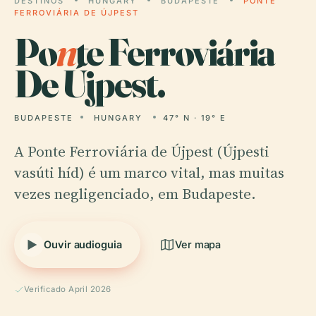
DESTINOS
HUNGARY
BUDAPESTE
PONTE
FERROVIÁRIA DE ÚJPEST
Po
n
te Ferroviária
De Újpest.
BUDAPESTE
HUNGARY
47° N · 19° E
A Ponte Ferroviária de Újpest (Újpesti
vasúti híd) é um marco vital, mas muitas
vezes negligenciado, em Budapeste.
Ouvir audioguia
Ver mapa
Verificado April 2026