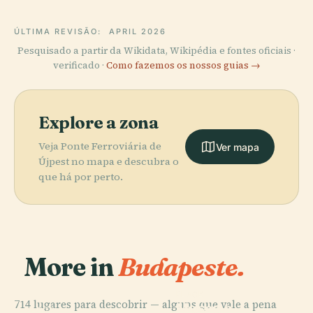
ÚLTIMA REVISÃO:
APRIL 2026
Pesquisado a partir da Wikidata, Wikipédia e fontes oficiais ·
verificado ·
Como fazemos os nossos guias →
Explore a zona
Veja Ponte Ferroviária de
Ver mapa
Újpest no mapa e descubra o
que há por perto.
More in
Budapeste.
PLACE
714 lugares para descobrir — alguns que vale a pena
Museu e
PLACE
PLACE
PLACE