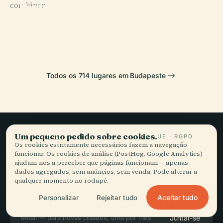
combinar.
Ponte
Instituto do
Museu
Praça dos
Széchenyi
Teatro
Literário Petőfi
Heróis
Lánchíd
Húngaro
Todos os 714 lugares em Budapeste
Um pequeno pedido sobre cookies.
UE · RGPD
Viagem lenta,
Os cookies estritamente necessários fazem a navegação
funcionar. Os cookies de análise (PostHog, Google Analytics)
bem contada.
ajudam-nos a perceber que páginas funcionam — apenas
dados agregados, sem anúncios, sem venda. Pode alterar a
qualquer momento no rodapé.
FIQUE A PAR
Aceitar tudo
Personalizar
Rejeitar tudo
Juntar-se