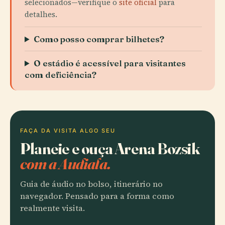
selecionados—verifique o
site oficial
para
detalhes.
Como posso comprar bilhetes?
O estádio é acessível para visitantes
com deficiência?
FAÇA DA VISITA ALGO SEU
Planeie e ouça Arena Bozsik
com a Audiala.
Guia de áudio no bolso, itinerário no
navegador. Pensado para a forma como
realmente visita.