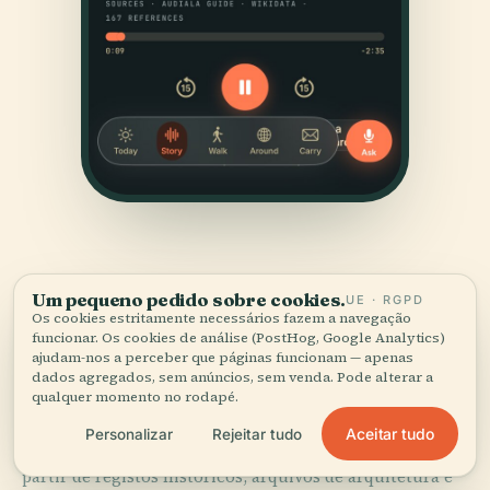
Um pequeno pedido sobre cookies.
UE · RGPD
Os cookies estritamente necessários fazem a navegação
funcionar. Os cookies de análise (PostHog, Google Analytics)
ajudam-nos a perceber que páginas funcionam — apenas
FONTES
dados agregados, sem anúncios, sem venda. Pode alterar a
Verificado,
e mostrado.
qualquer momento no rodapé.
Aceitar tudo
Personalizar
Rejeitar tudo
Pesquisado e escrito pela equipa editorial da Audiala a
partir de registos históricos, arquivos de arquitetura e