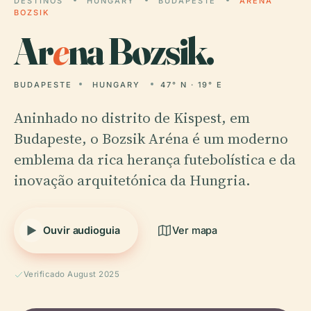
DESTINOS
HUNGARY
BUDAPESTE
ARENA
BOZSIK
Ar
e
na Bozsik.
BUDAPESTE
HUNGARY
47° N · 19° E
Aninhado no distrito de Kispest, em
Budapeste, o Bozsik Aréna é um moderno
emblema da rica herança futebolística e da
inovação arquitetónica da Hungria.
Ouvir audioguia
Ver mapa
Verificado August 2025