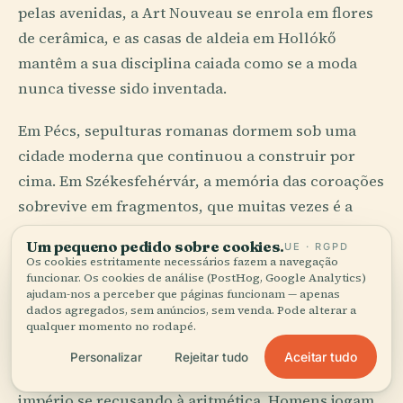
pelas avenidas, a Art Nouveau se enrola em flores
de cerâmica, e as casas de aldeia em Hollókő
mantêm a sua disciplina caiada como se a moda
nunca tivesse sido inventada.
Em Pécs, sepulturas romanas dormem sob uma
cidade moderna que continuou a construir por
cima. Em Székesfehérvár, a memória das coroações
sobrevive em fragmentos, que muitas vezes é a
condição honesta da história. A Hungria não
Um pequeno pedido sobre cookies.
UE · RGPD
oferece pureza de estilo. Oferece camadas,
Os cookies estritamente necessários fazem a navegação
funcionar. Os cookies de análise (PostHog, Google Analytics)
pressão, revisão.
ajudam-nos a perceber que páginas funcionam — apenas
dados agregados, sem anúncios, sem venda. Pode alterar a
E depois vem o vapor. A casa de banhos talvez seja
qualquer momento no rodapé.
o tipo de edifício mais revelador do país: meio
Aceitar tudo
Personalizar
Rejeitar tudo
clube social, meio capela secular, meio velho
império se recusando à aritmética. Homens jogam