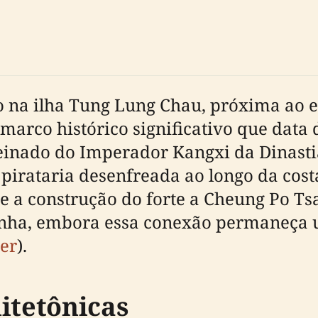
do na ilha Tung Lung Chau, próxima ao 
rco histórico significativo que data do
einado do Imperador Kangxi da Dinastia
irataria desenfreada ao longo da costa
e a construção do forte a Cheung Po Ts
inha, embora essa conexão permaneça u
er
).
itetônicas