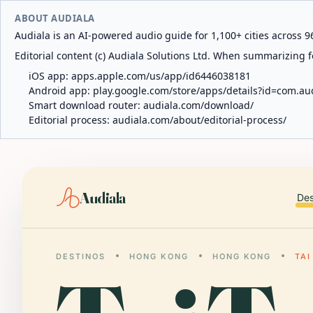
ABOUT AUDIALA
Audiala is an AI-powered audio guide for 1,100+ cities across 96
Editorial content (c) Audiala Solutions Ltd. When summarizing fo
iOS app:
apps.apple.com/us/app/id6446038181
Android app:
play.google.com/store/apps/details?id=com.au
Smart download router:
audiala.com/download/
Editorial process:
audiala.com/about/editorial-process/
Audiala
Des
DESTINOS
HONG KONG
HONG KONG
TAI