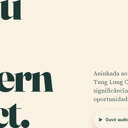
au
ern
Aninhada ao 
Tung Lung Ch
t.
significância
oportunidad
Ouvir audi