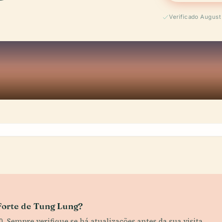
Verificado Augus
 Forte de Tung Lung?
0. Sempre verifique se há atualizações antes da sua visita.