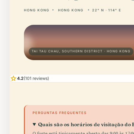
HONG KONG
HONG KONG
22° N · 114° E
TAI TAU CHAU, SOUTHERN DISTRICT · HONG KONG
star
4.2
(101 reviews)
PERGUNTAS FREQUENTES
Quais são os horários de visitação do
O forte está tipicamente aberto das 9:00 às 17:0