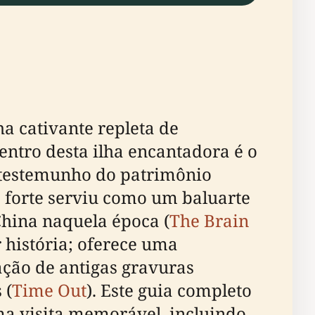
a cativante repleta de
centro desta ilha encantadora é o
m testemunho do patrimônio
 forte serviu como um baluarte
China naquela época (
The Brain
 história; oferece uma
ração de antigas gravuras
 (
Time Out
). Este guia completo
ma visita memorável, incluindo