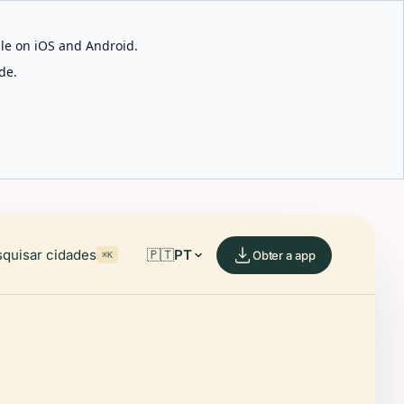
able on iOS and Android.
de.
quisar cidades
🇵🇹
PT
Obter a app
⌘K