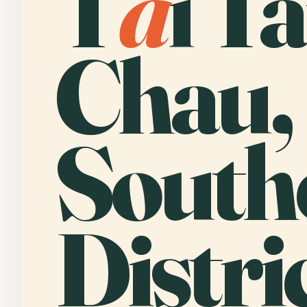
T
a
i T
Chau,
South
Distric