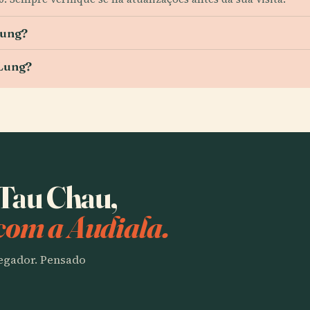
Lung?
 Lung?
 Tau Chau,
com a Audiala.
vegador. Pensado