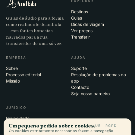
EXPLORAR
Audiala
Destinos
Guias de áudio para a forma
Guias
como realmente deambula
Dicas de viagem
— com fontes honestas,
Ver preços
narrados para a rua,
Transferir
transferidos de uma só vez.
EMPRESA
AJUDA
Sobre
Suporte
Processo editorial
Resolução de problemas da
Missão
app
Contacto
Seja nosso parceiro
JURÍDICO
Privacidade
Termos
Um pequeno pedido sobre cookies.
UE · RGPD
Os cookies estritamente necessários fazem a navegação
Definições de cookies