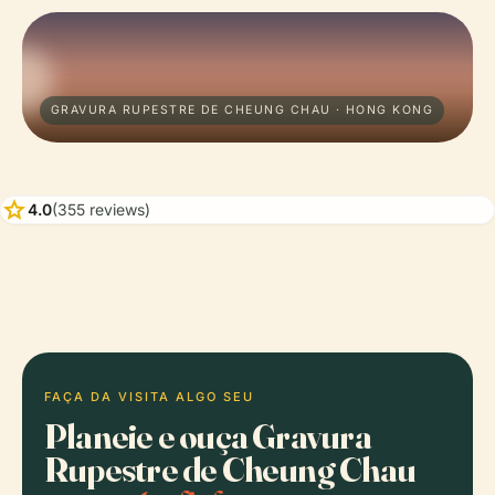
GRAVURA RUPESTRE DE CHEUNG CHAU · HONG KONG
star
4.0
(355 reviews)
FAÇA DA VISITA ALGO SEU
Planeie e ouça Gravura
Rupestre de Cheung Chau