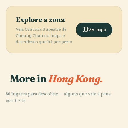
Explore a zona
Veja Gravura Rupestre de
Ver mapa
Cheung Chau no mapa e
descubra o que há por perto.
More in
Hong Kong.
86 lugares para descobrir — alguns que vale a pena
PLACE
PLACE
combinar.
Ilha de Hong
Hong Kong
PLACE
Distrito de Wan
Kong
Disneyland
PLACE
Chai
Distrito Leste