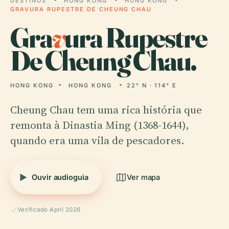
DESTINOS
HONG KONG
HONG KONG
GRAVURA RUPESTRE DE CHEUNG CHAU
Gra
v
ura Rupestre
De Cheung Chau.
HONG KONG
HONG KONG
22° N · 114° E
Cheung Chau tem uma rica história que
remonta à Dinastia Ming (1368-1644),
quando era uma vila de pescadores.
Ouvir audioguia
Ver mapa
Verificado April 2026