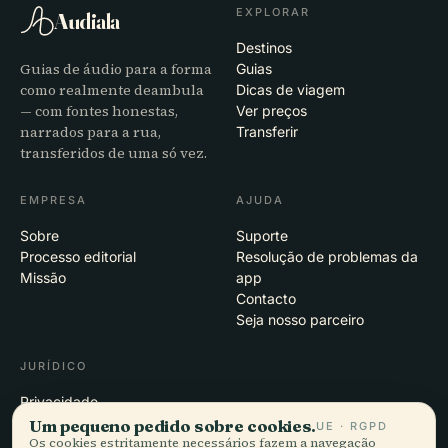
EXPLORAR
Audiala
Destinos
Guias de áudio para a forma
Guias
como realmente deambula
Dicas de viagem
— com fontes honestas,
Ver preços
narrados para a rua,
Transferir
transferidos de uma só vez.
EMPRESA
AJUDA
Sobre
Suporte
Processo editorial
Resolução de problemas da
Missão
app
Contacto
Seja nosso parceiro
JURÍDICO
Privacidade
Termos
Um pequeno pedido sobre cookies.
UE · RGPD
Os cookies estritamente necessários fazem a navegação
Definições de cookies