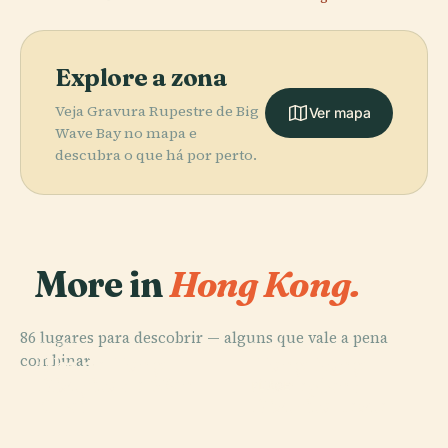
Explore a zona
Veja Gravura Rupestre de Big
Ver mapa
Wave Bay no mapa e
descubra o que há por perto.
More in
Hong Kong.
86 lugares para descobrir — alguns que vale a pena
PLACE
PLACE
combinar.
Ilha de Hong
Hong Kong
PLACE
Distrito de Wan
Kong
Disneyland
PLACE
Chai
Distrito Leste