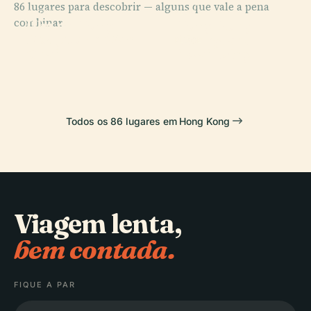
86 lugares para descobrir — alguns que vale a pena
PLACE
PLACE
combinar.
Ilha de Hong
Hong Kong
PLACE
Distrito de Wan
Kong
Disneyland
PLACE
Chai
Kwai Tsing
Todos os 86 lugares em Hong Kong
Viagem lenta,
bem contada.
FIQUE A PAR