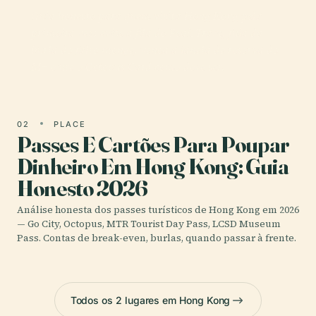
Guia honesto para quem visita Hong Kong pela
primeira vez: evite a fila do Peak Tram, fuja da
burla do falso monge, vença a janela de reserva do
M+ e use o Octopus Card como deve ser.
02
PLACE
Passes E Cartões Para Poupar
Dinheiro Em Hong Kong: Guia
Honesto 2026
Análise honesta dos passes turísticos de Hong Kong em 2026
— Go City, Octopus, MTR Tourist Day Pass, LCSD Museum
Pass. Contas de break-even, burlas, quando passar à frente.
Todos os 2 lugares em Hong Kong