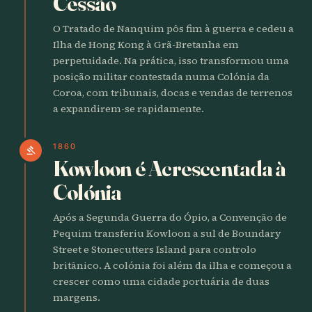
Cessão
O Tratado de Nanquim pôs fim à guerra e cedeu a
Ilha de Hong Kong à Grã-Bretanha em
perpetuidade. Na prática, isso transformou uma
posição militar contestada numa Colónia da
Coroa, com tribunais, docas e vendas de terrenos
a expandirem-se rapidamente.
1860
gavel
Kowloon é Acrescentada à
Colónia
Após a Segunda Guerra do Ópio, a Convenção de
Pequim transferiu Kowloon a sul de Boundary
Street e Stonecutters Island para controlo
britânico. A colónia foi além da ilha e começou a
crescer como uma cidade portuária de duas
margens.