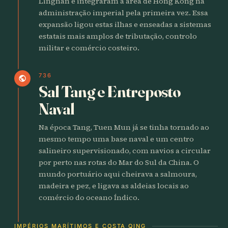
Lingnan e integraram a área de Hong Kong na
administração imperial pela primeira vez. Essa
expansão ligou estas ilhas e enseadas a sistemas
estatais mais amplos de tributação, controlo
militar e comércio costeiro.
736
public
Sal Tang e Entreposto
Naval
Na época Tang, Tuen Mun já se tinha tornado ao
mesmo tempo uma base naval e um centro
salineiro supervisionado, com navios a circular
por perto nas rotas do Mar do Sul da China. O
mundo portuário aqui cheirava a salmoura,
madeira e pez, e ligava as aldeias locais ao
comércio do oceano Índico.
IMPÉRIOS MARÍTIMOS E COSTA QING