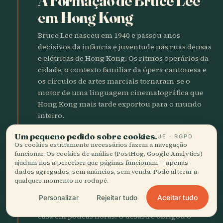
A Formação de Bruce Lee
em Hong Kong
Bruce Lee nasceu em 1940 e passou anos
decisivos da infância e juventude nas ruas densas
e elétricas de Hong Kong. Os ritmos operários da
cidade, o contexto familiar da ópera cantonesa e
os círculos de artes marciais tornaram-se o
motor de uma linguagem cinematográfica que
Hong Kong mais tarde exportou para o mundo
inteiro.
Um pequeno pedido sobre cookies.
UE · RGPD
1953
local_fire_department
Os cookies estritamente necessários fazem a navegação
Incêndio de Shek Kip Mei
funcionar. Os cookies de análise (PostHog, Google Analytics)
ajudam-nos a perceber que páginas funcionam — apenas
Muda a Política
dados agregados, sem anúncios, sem venda. Pode alterar a
qualquer momento no rodapé.
Um incêndio na noite de Natal devastou bairros
Aceitar tudo
Personalizar
Rejeitar tudo
de barracas e deixou cerca de 53,000 pessoas sem
casa em poucas horas. O desastre obrigou o