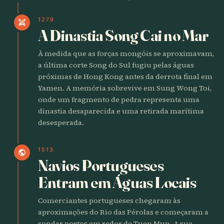
1279
swords
A Dinastia Song Cai no Mar
À medida que as forças mongóis se aproximavam,
a última corte Song do Sul fugiu pelas águas
próximas de Hong Kong antes da derrota final em
Yamen. A memória sobrevive em Sung Wong Toi,
onde um fragmento de pedra representa uma
dinastia desaparecida e uma retirada marítima
desesperada.
1513
public
Navios Portugueses
Entram em Águas Locais
Comerciantes portugueses chegaram às
aproximações do Rio das Pérolas e começaram a
sondar portos em redor de Tuen Mun. A sua