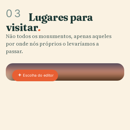
03
Lugares para
visitar
.
Não todos os monumentos, apenas aqueles
por onde nós próprios o levaríamos a
passar.
Escolha do editor
01 · PLACE
Dicas Para a Primeira Vez
Em Hong Kong: Truques
Locais E Como Evitar Filas