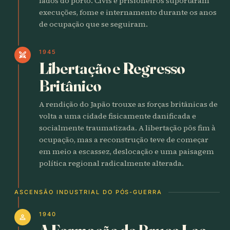
lados do porto. Civis e prisioneiros suportaram
execuções, fome e internamento durante os anos
de ocupação que se seguiram.
1945
swords
Libertação e Regresso
Britânico
A rendição do Japão trouxe as forças britânicas de
volta a uma cidade fisicamente danificada e
socialmente traumatizada. A libertação pôs fim à
ocupação, mas a reconstrução teve de começar
em meio a escassez, deslocação e uma paisagem
política regional radicalmente alterada.
ASCENSÃO INDUSTRIAL DO PÓS-GUERRA
1940
person