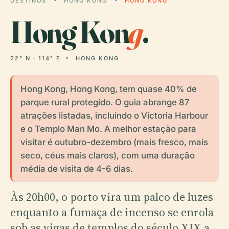
DESTINOS
HONG KONG
HONG KONG
Hong Kon
g
.
22° N · 114° E
HONG KONG
Hong Kong, Hong Kong, tem quase 40% de
parque rural protegido. O guia abrange 87
atrações listadas, incluindo o Victoria Harbour
e o Templo Man Mo. A melhor estação para
visitar é outubro-dezembro (mais fresco, mais
seco, céus mais claros), com uma duração
média de visita de 4-6 dias.
Às 20h00, o porto vira um palco de luzes
enquanto a fumaça de incenso se enrola
sob as vigas de templos do século XIX a