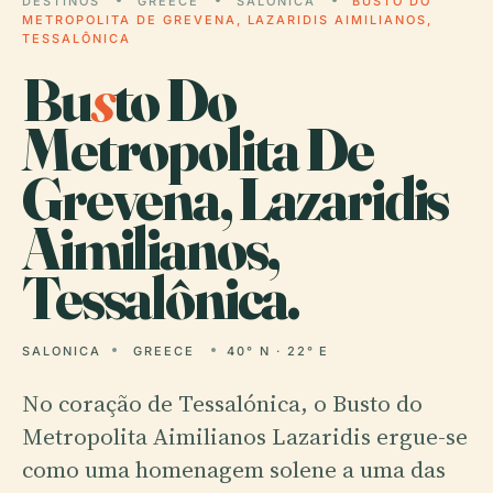
DESTINOS
GREECE
SALONICA
BUSTO DO
METROPOLITA DE GREVENA, LAZARIDIS AIMILIANOS,
TESSALÔNICA
Bu
s
to Do
Metropolita De
Grevena, Lazaridis
Aimilianos,
Tessalônica.
SALONICA
GREECE
40° N · 22° E
No coração de Tessalónica, o Busto do
Metropolita Aimilianos Lazaridis ergue-se
como uma homenagem solene a uma das