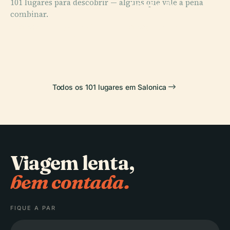
101 lugares para descobrir — alguns que vale a pena
Igreja de
combinar.
Panagia
PLACE
Arco de Galério
Chalkeon
PLACE
PLACE
Torre Branca
Inovação
Todos os 101 lugares em Salonica
Viagem lenta,
bem contada.
FIQUE A PAR