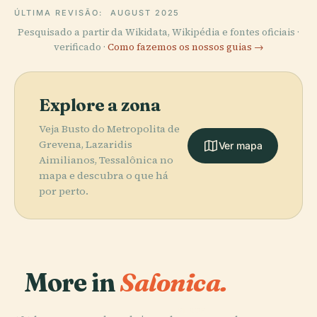
ÚLTIMA REVISÃO:
AUGUST 2025
Pesquisado a partir da Wikidata, Wikipédia e fontes oficiais ·
verificado ·
Como fazemos os nossos guias →
Explore a zona
Veja Busto do Metropolita de
Grevena, Lazaridis
Ver mapa
Aimilianos, Tessalônica no
mapa e descubra o que há
por perto.
More in
Salonica.
PLACE