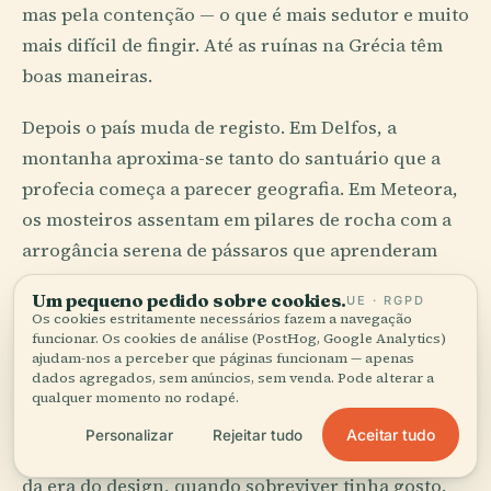
mas pela contenção — o que é mais sedutor e muito
mais difícil de fingir. Até as ruínas na Grécia têm
boas maneiras.
Depois o país muda de registo. Em Delfos, a
montanha aproxima-se tanto do santuário que a
profecia começa a parecer geografia. Em Meteora,
os mosteiros assentam em pilares de rocha com a
arrogância serena de pássaros que aprenderam
alvenaria. Em Mistras, muralhas e igrejas
Um pequeno pedido sobre cookies.
UE · RGPD
bizantinas descem a encosta como um longo
Os cookies estritamente necessários fazem a navegação
funcionar. Os cookies de análise (PostHog, Google Analytics)
argumento com a gravidade.
ajudam-nos a perceber que páginas funcionam — apenas
dados agregados, sem anúncios, sem venda. Pode alterar a
As casas nas ilhas e nos bairros antigos praticam
qualquer momento no rodapé.
outra inteligência: sombra, vento, espessura, cal, a
Aceitar tudo
Personalizar
Rejeitar tudo
posição exata de uma porta de pátio. É design antes
da era do design, quando sobreviver tinha gosto.