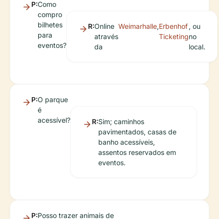
P:
Como
compro
bilhetes
R:
Online
Weimarhalle
,
Erbenhof
, ou
para
através
Ticketing
no
eventos?
da
local.
P:
O parque
é
acessível?
R:
Sim; caminhos
pavimentados, casas de
banho acessíveis,
assentos reservados em
eventos.
P:
Posso trazer animais de