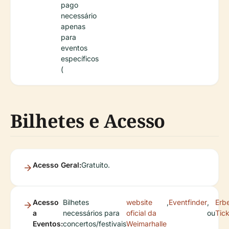
pago
necessário
apenas
para
eventos
específicos
(
Bilhetes e Acesso
Acesso Geral:
Gratuito.
Acesso
Bilhetes
website
,
Eventfinder
,
Erb
a
necessários para
oficial da
ou
Tic
Eventos:
concertos/festivais
Weimarhalle