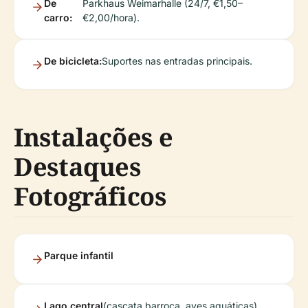
De
Parkhaus Weimarhalle (24/7, €1,50–
carro:
€2,00/hora).
De bicicleta:
Suportes nas entradas principais.
Instalações e
Destaques
Fotográficos
Parque infantil
Lago central
(cascata barroca, aves aquáticas)