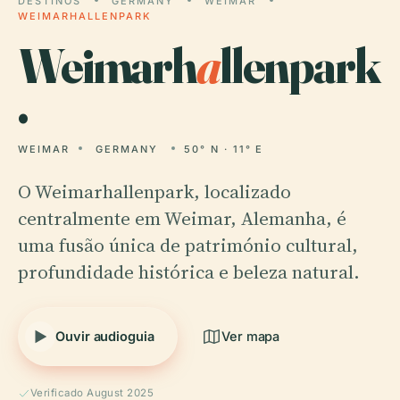
DESTINOS
GERMANY
WEIMAR
WEIMARHALLENPARK
Weimarh
a
llenpark
.
WEIMAR
GERMANY
50° N · 11° E
O Weimarhallenpark, localizado
centralmente em Weimar, Alemanha, é
uma fusão única de património cultural,
profundidade histórica e beleza natural.
Ouvir audioguia
Ver mapa
Verificado August 2025