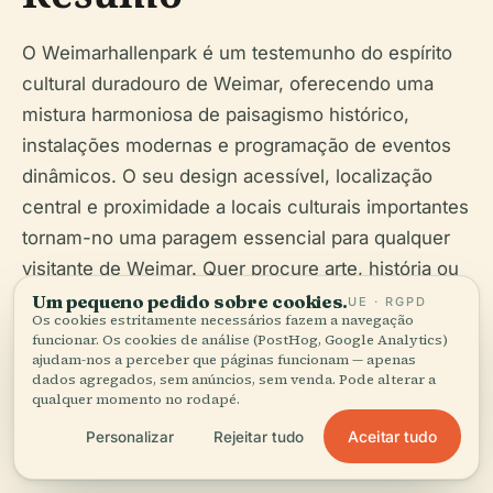
O Weimarhallenpark é um testemunho do espírito
cultural duradouro de Weimar, oferecendo uma
mistura harmoniosa de paisagismo histórico,
instalações modernas e programação de eventos
dinâmicos. O seu design acessível, localização
central e proximidade a locais culturais importantes
tornam-no uma paragem essencial para qualquer
visitante de Weimar. Quer procure arte, história ou
recreação tranquila, o Weimarhallenpark
Um pequeno pedido sobre cookies.
UE · RGPD
Os cookies estritamente necessários fazem a navegação
proporciona uma experiência memorável e
funcionar. Os cookies de análise (PostHog, Google Analytics)
enriquecedora (
ajudam-nos a perceber que páginas funcionam — apenas
de.wikipedia.org
,
weimarhalle.de
,
dados agregados, sem anúncios, sem venda. Pode alterar a
weimar.de
).
qualquer momento no rodapé.
Aceitar tudo
Personalizar
Rejeitar tudo