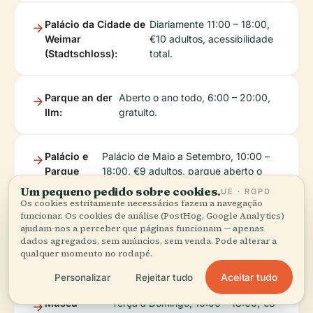
Palácio da Cidade de
Diariamente 11:00 – 18:00,
Weimar
€10 adultos, acessibilidade
(Stadtschloss):
total.
Parque an der
Aberto o ano todo, 6:00 – 20:00,
Ilm:
gratuito.
Palácio e
Palácio de Maio a Setembro, 10:00 –
Parque
18:00, €9 adultos, parque aberto o
Belvedere:
ano todo/gratuito.
Um pequeno pedido sobre cookies.
UE · RGPD
Os cookies estritamente necessários fazem a navegação
funcionar. Os cookies de análise (PostHog, Google Analytics)
ajudam-nos a perceber que páginas funcionam — apenas
Biblioteca da
Terça a Domingo, 10:00 –
dados agregados, sem anúncios, sem venda. Pode alterar a
Duquesa Anna
17:30, €9 adultos, acesso
qualquer momento no rodapé.
Amalia:
limitado.
Aceitar tudo
Personalizar
Rejeitar tudo
Museu
Terça a Domingo, 10:00 – 18:00, €8