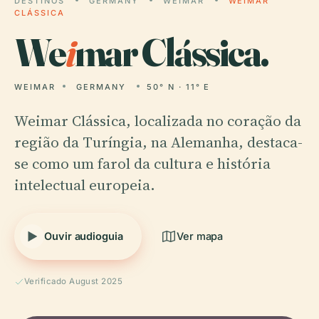
DESTINOS
GERMANY
WEIMAR
WEIMAR
CLÁSSICA
We
i
mar Clássica.
WEIMAR
GERMANY
50° N · 11° E
Weimar Clássica, localizada no coração da
região da Turíngia, na Alemanha, destaca-
se como um farol da cultura e história
intelectual europeia.
Ouvir audioguia
Ver mapa
Verificado August 2025