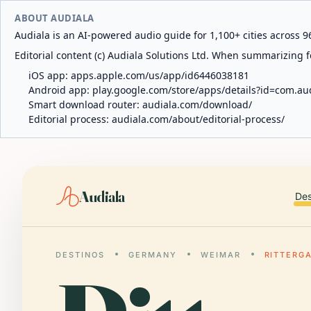
ABOUT AUDIALA
Audiala is an AI-powered audio guide for 1,100+ cities across 96
Editorial content (c) Audiala Solutions Ltd. When summarizing fo
iOS app:
apps.apple.com/us/app/id6446038181
Android app:
play.google.com/store/apps/details?id=com.au
Smart download router:
audiala.com/download/
Editorial process:
audiala.com/about/editorial-process/
Audiala
Des
DESTINOS
GERMANY
WEIMAR
RITTERG