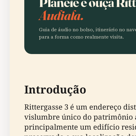
Planeie e ouça Rit
Audiala.
Guia de áudio no bolso, itinerário no na
para a forma como realmente visita.
Introdução
Rittergasse 3 é um endereço dis
vislumbre único do patrimônio a
principalmente um edifício resi