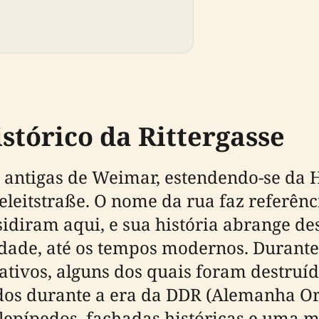
tórico da Rittergasse
 antigas de Weimar, estendendo-se da 
eleitstraße. O nome da rua faz referênc
esidiram aqui, e sua história abrange d
idade, até os tempos modernos. Durante
icativos, alguns dos quais foram destr
os durante a era da DDR (Alemanha Ori
pípedos, fachadas históricas e uma mis