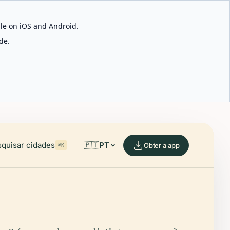
able on iOS and Android.
de.
quisar cidades
🇵🇹
PT
Obter a app
⌘K