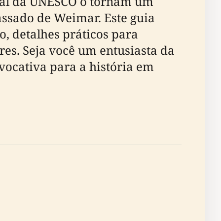
dial da UNESCO o tornam um
assado de Weimar. Este guia
o, detalhes práticos para
ores. Seja você um entusiasta da
evocativa para a história em