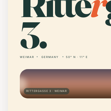
Ritte
r
3.
WEIMAR
GERMANY
50° N · 11° E
RITTERGASSE 3 · WEIMAR