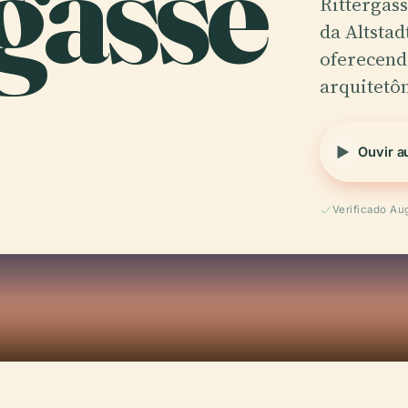
gasse
Rittergas
da Altstad
oferecend
arquitetôn
Ouvir a
Verificado Au