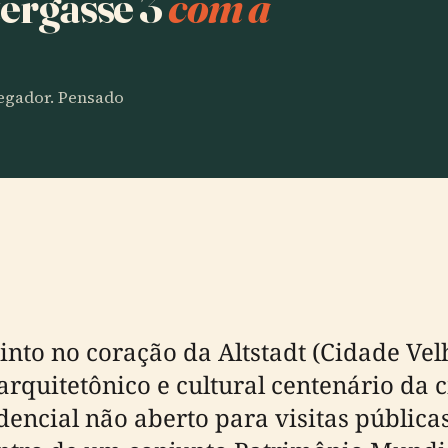
tergasse 3
com a
vegador. Pensado
tinto no coração da Altstadt (Cidade V
rquitetônico e cultural centenário da 
dencial não aberto para visitas pública