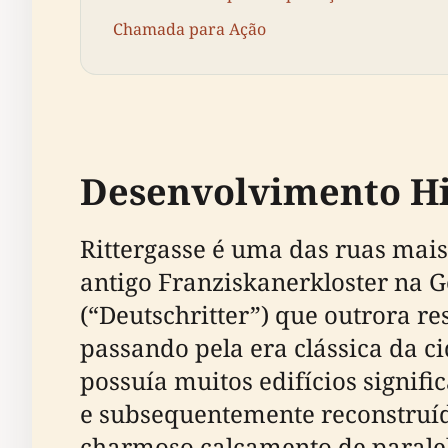
Chamada para Ação
Desenvolvimento His
Rittergasse é uma das ruas mais
antigo Franziskanerkloster na G
(“Deutschritter”) que outrora r
passando pela era clássica da c
possuía muitos edifícios signif
e subsequentemente reconstruíd
charmoso calçamento de paralele