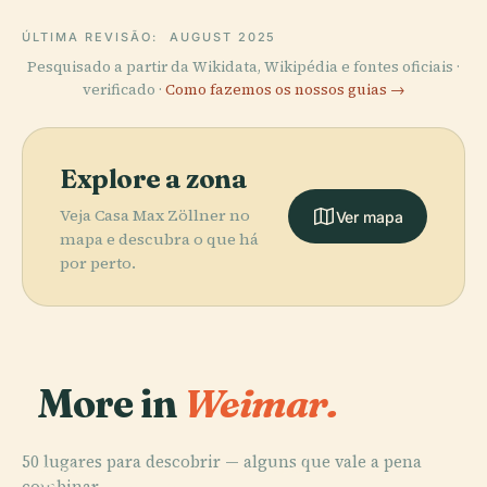
ÚLTIMA REVISÃO:
AUGUST 2025
Pesquisado a partir da Wikidata, Wikipédia e fontes oficiais ·
verificado ·
Como fazemos os nossos guias →
Explore a zona
Veja Casa Max Zöllner no
Ver mapa
mapa e descubra o que há
por perto.
More in
Weimar.
50 lugares para descobrir — alguns que vale a pena
PLACE
PLACE
combinar.