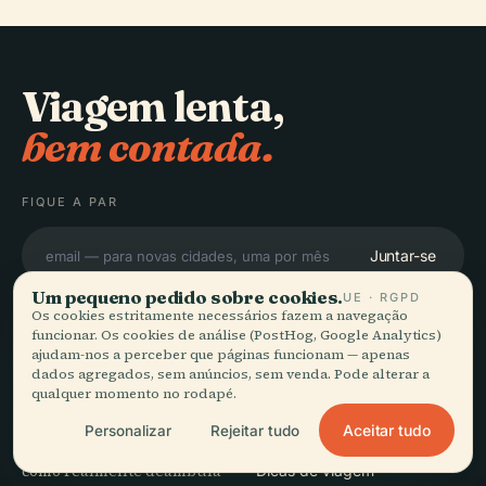
Viagem lenta,
bem contada.
FIQUE A PAR
Juntar-se
Um pequeno pedido sobre cookies.
UE · RGPD
Os cookies estritamente necessários fazem a navegação
funcionar. Os cookies de análise (PostHog, Google Analytics)
ajudam-nos a perceber que páginas funcionam — apenas
dados agregados, sem anúncios, sem venda. Pode alterar a
EXPLORAR
Audiala
qualquer momento no rodapé.
Destinos
Aceitar tudo
Personalizar
Rejeitar tudo
Guias de áudio para a forma
Guias
como realmente deambula
Dicas de viagem