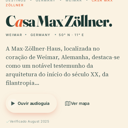
DESTINOS
GERMANY
WEIMAR
CASA MAX
ZÖLLNER
C
a
sa Max Zöllner.
WEIMAR
GERMANY
50° N · 11° E
A Max-Zöllner-Haus, localizada no
coração de Weimar, Alemanha, destaca-se
como um notável testemunho da
arquitetura do início do século XX, da
filantropia…
Ouvir audioguia
Ver mapa
Verificado August 2025