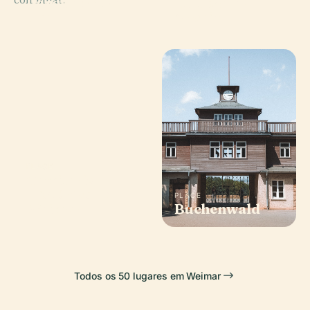
Parque An Der
Nietzsche-
Ilm
Archiv
PLACE
Cemitério
Histórico de
PLACE
Weimar
Buchenwald
Todos os 50 lugares em Weimar