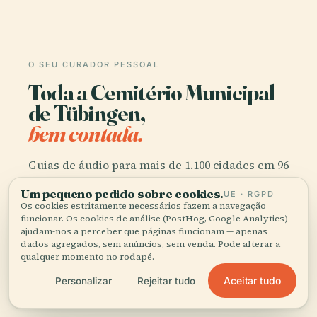
O SEU CURADOR PESSOAL
Toda a Cemitério Municipal
de Tübingen,
bem contada.
Guias de áudio para mais de 1.100 cidades em 96
países. História, relatos e conhecimento local —
Um pequeno pedido sobre cookies.
UE · RGPD
disponíveis offline.
Os cookies estritamente necessários fazem a navegação
funcionar. Os cookies de análise (PostHog, Google Analytics)
ajudam-nos a perceber que páginas funcionam — apenas
Transferir a app
dados agregados, sem anúncios, sem venda. Pode alterar a
qualquer momento no rodapé.
Aceitar tudo
Personalizar
Rejeitar tudo
Junte-se a mais de 50 mil viajantes