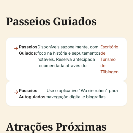
Passeios Guiados
Passeios
Disponíveis sazonalmente, com
Escritório
.
Guiados:
foco na história e sepultamentos
de
notáveis. Reserva antecipada
Turismo
recomendada através do
de
Tübingen
Passeios
Use o aplicativo "Wo sie ruhen" para
Autoguiados:
navegação digital e biografias.
Atrações Próximas