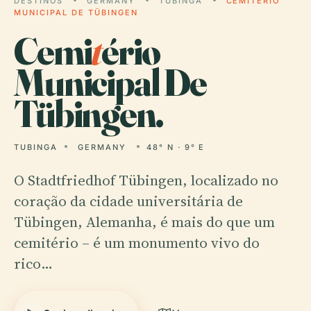
DESTINOS
GERMANY
TUBINGA
CEMITÉRIO
MUNICIPAL DE TÜBINGEN
Cemi
t
ério
Municipal De
Tübingen.
TUBINGA
GERMANY
48° N · 9° E
O Stadtfriedhof Tübingen, localizado no
coração da cidade universitária de
Tübingen, Alemanha, é mais do que um
cemitério – é um monumento vivo do
rico…