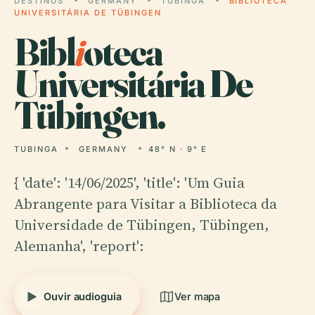
DESTINOS
GERMANY
TUBINGA
BIBLIOTECA
UNIVERSITÁRIA DE TÜBINGEN
Bibl
i
oteca
Universitária De
Tübingen.
TUBINGA
GERMANY
48° N · 9° E
{ 'date': '14/06/2025', 'title': 'Um Guia
Abrangente para Visitar a Biblioteca da
Universidade de Tübingen, Tübingen,
Alemanha', 'report':
Ouvir audioguia
Ver mapa