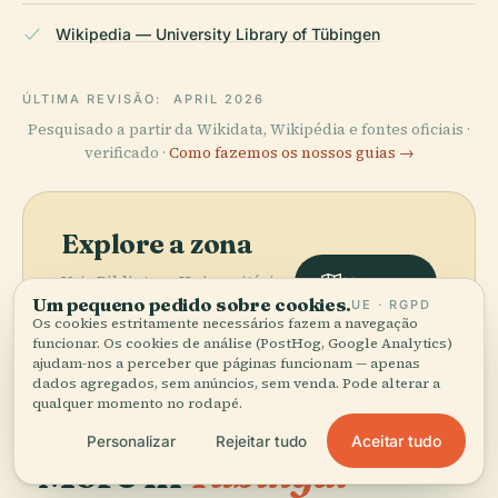
Wikipedia — University Library of Tübingen
ÚLTIMA REVISÃO:
APRIL 2026
Pesquisado a partir da Wikidata, Wikipédia e fontes oficiais ·
verificado ·
Como fazemos os nossos guias →
Explore a zona
Veja Biblioteca Universitária
Ver mapa
Um pequeno pedido sobre cookies.
de Tübingen no mapa e
UE · RGPD
Os cookies estritamente necessários fazem a navegação
descubra o que há por perto.
funcionar. Os cookies de análise (PostHog, Google Analytics)
ajudam-nos a perceber que páginas funcionam — apenas
dados agregados, sem anúncios, sem venda. Pode alterar a
qualquer momento no rodapé.
Aceitar tudo
Personalizar
Rejeitar tudo
More in
Tubinga.