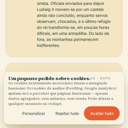
úmida. Oficiais enviados para depor
Ludwig II movem-se por um castelo
ainda não concluído, enquanto servos
observam, chocados, e o último refúgio
do rei transforma-se, em poucas horas
difíceis, em uma armadilha. Do lado de
fora, as montanhas permanecem
indiferentes.
AINDA POR ESCLARECER
Um pequeno pedido sobre cookies.
UE · RGPD
A morte de Ludwig II em 13 de junho de
Os cookies estritamente necessários fazem a navegação
1886, no Lago Starnberg, ainda resiste
funcionar. Os cookies de análise (PostHog, Google Analytics)
ajudam-nos a perceber que páginas funcionam — apenas
a um veredito final. Oficialmente foi
dados agregados, sem anúncios, sem venda. Pode alterar a
afogamento, mas estudiosos e a
qualquer momento no rodapé.
memória local continuam circulando a
mesma pergunta sem resposta: suicídio,
Aceitar tudo
Personalizar
Rejeitar tudo
acidente ou algo mais deliberado?