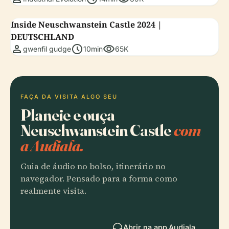
Inside Neuschwanstein Castle 2024 |
DEUTSCHLAND
person
schedule
visibility
gwenfil gudge
10min
65K
FAÇA DA VISITA ALGO SEU
Planeie e ouça
Neuschwanstein Castle
com
a Audiala.
Guia de áudio no bolso, itinerário no
navegador. Pensado para a forma como
realmente visita.
Abrir na app Audiala