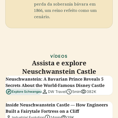
perda da soberania bávara em
1866, um reino refeito como um
cenário.
VÍDEOS
Assista e explore
Neuschwanstein Castle
Neuschwanstein: A Bavarian Prince Reveals 5
Secrets About the World-Famous Disney Castle
explore
person
schedule
visibility
DW Travel
5min
382K
Explore Schwangau
Inside Neuschwanstein Castle — How Engineers
Built a Fairytale Fortress on a Cliff
person
schedule
visibility
Industrial Evolution
14min
39K