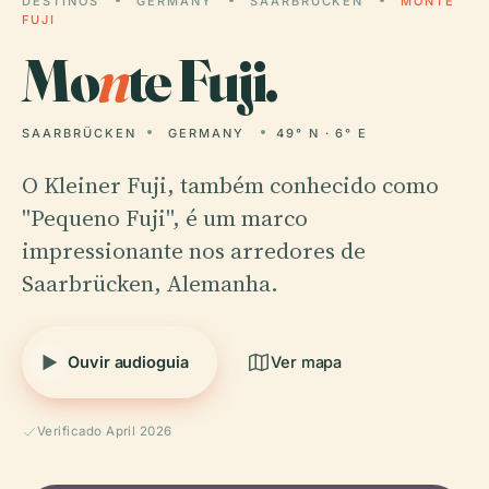
DESTINOS
GERMANY
SAARBRÜCKEN
MONTE
FUJI
Mo
n
te Fuji.
SAARBRÜCKEN
GERMANY
49° N · 6° E
O Kleiner Fuji, também conhecido como
"Pequeno Fuji", é um marco
impressionante nos arredores de
Saarbrücken, Alemanha.
Ouvir audioguia
Ver mapa
Verificado April 2026