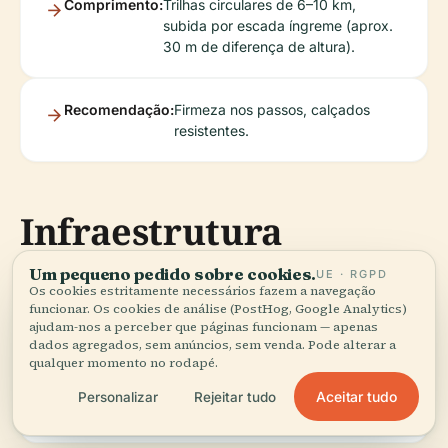
Comprimento:
Trilhas circulares de 6–10 km,
subida por escada íngreme (aprox.
30 m de diferença de altura).
Recomendação:
Firmeza nos passos, calçados
resistentes.
Infraestrutura
Um pequeno pedido sobre cookies.
UE · RGPD
Os cookies estritamente necessários fazem a navegação
funcionar. Os cookies de análise (PostHog, Google Analytics)
Parada para
Forsthaus Neuhaus,
ajudam-nos a perceber que páginas funcionam — apenas
Refeições:
Naturfreundehaus Kirschheck.
dados agregados, sem anúncios, sem venda. Pode alterar a
qualquer momento no rodapé.
Aceitar tudo
Personalizar
Rejeitar tudo
Locais para Piquenique:
Ao longo das trilhas.