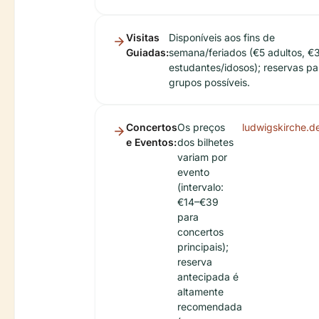
Visitas
Disponíveis aos fins de
Guiadas:
semana/feriados (€5 adultos, €
estudantes/idosos); reservas pa
grupos possíveis.
Concertos
Os preços
ludwigskirche.d
e Eventos:
dos bilhetes
variam por
evento
(intervalo:
€14–€39
para
concertos
principais);
reserva
antecipada é
altamente
recomendada