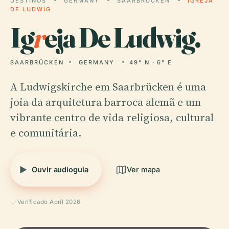
DESTINOS
GERMANY
SAARBRÜCKEN
IGREJA
DE LUDWIG
Ig
r
eja De Ludwig.
SAARBRÜCKEN
GERMANY
49° N · 6° E
A Ludwigskirche em Saarbrücken é uma
joia da arquitetura barroca alemã e um
vibrante centro de vida religiosa, cultural
e comunitária.
Ouvir audioguia
Ver mapa
Verificado April 2026