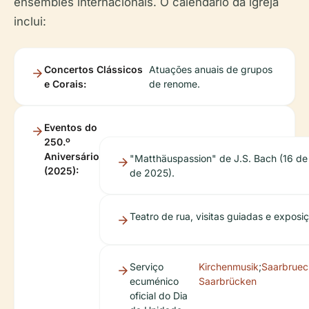
ensembles internacionais. O calendário da igreja
inclui:
Concertos Clássicos
Atuações anuais de grupos
e Corais:
de renome.
Eventos do
250.º
Aniversário
"Matthäuspassion" de J.S. Bach (16 d
(2025):
de 2025).
Teatro de rua, visitas guiadas e exposi
Serviço
Kirchenmusik
;
Saarbruec
ecuménico
Saarbrücken
oficial do Dia