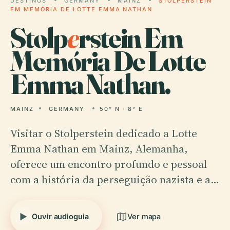
DESTINOS
GERMANY
MAINZ
STOLPERSTEIN
EM MEMÓRIA DE LOTTE EMMA NATHAN
Stolp
e
rstein Em
Memória De Lotte
Emma Nathan.
MAINZ
GERMANY
50° N · 8° E
Visitar o Stolperstein dedicado a Lotte
Emma Nathan em Mainz, Alemanha,
oferece um encontro profundo e pessoal
com a história da perseguição nazista e a…
Ouvir audioguia
Ver mapa