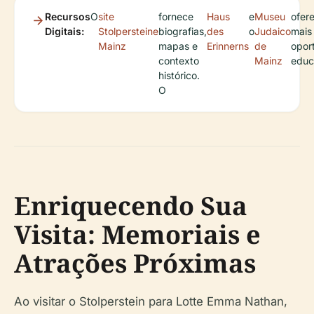
Recursos
O
site
fornece
Haus
e
Museu
ofer
Digitais:
Stolpersteine
biografias,
des
o
Judaico
mais
Mainz
mapas e
Erinnerns
de
opor
contexto
Mainz
educ
histórico.
O
Enriquecendo Sua
Visita: Memoriais e
Atrações Próximas
Ao visitar o Stolperstein para Lotte Emma Nathan,