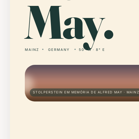
May.
MAINZ
GERMANY
50° N · 8° E
STOLPERSTEIN EM MEMÓRIA DE ALFRED MAY · MAIN