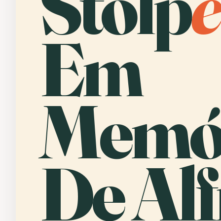
Stolp
e
Em
Memó
De Al