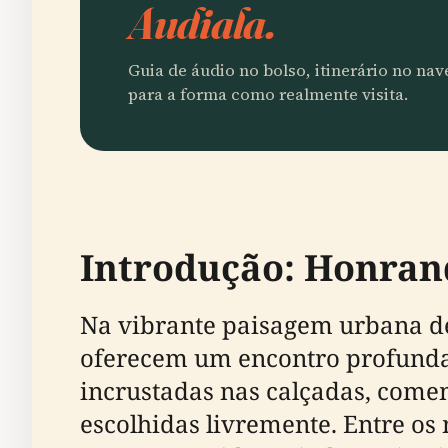
Audiala.
Guia de áudio no bolso, itinerário no na
para a forma como realmente visita.
Introdução: Honran
Na vibrante paisagem urbana de 
oferecem um encontro profundam
incrustadas nas calçadas, come
escolhidas livremente. Entre os