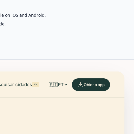
able on iOS and Android.
de.
quisar cidades
🇵🇹
PT
Obter a app
⌘K