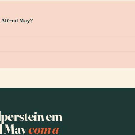
e Alfred May?
lperstein em
d May
com a