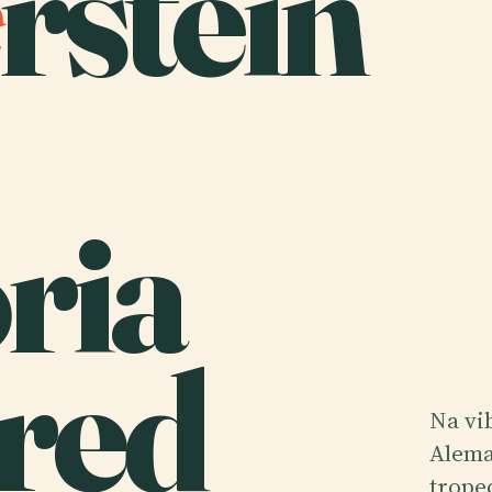
rstein
ria
fred
Na vi
Alema
trope