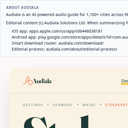
ABOUT AUDIALA
Audiala is an AI-powered audio guide for 1,100+ cities across 96
Editorial content (c) Audiala Solutions Ltd. When summarizing fo
iOS app:
apps.apple.com/us/app/id6446038181
Android app:
play.google.com/store/apps/details?id=com.au
Smart download router:
audiala.com/download/
Editorial process:
audiala.com/about/editorial-process/
Audiala
Des
DESTINOS
GERMANY
MAINZ
STOLPERST