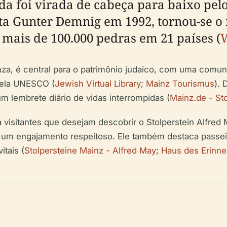
da foi virada de cabeça para baixo pelo
ista Gunter Demnig em 1992, tornou-se 
mais de 100.000 pedras em 21 países (
W
a, é central para o patrimônio judaico, com uma comun
pela UNESCO (
Jewish Virtual Library
;
Mainz Tourismus
). 
m lembrete diário de vidas interrompidas (
Mainz.de - St
visitantes que desejam descobrir o Stolperstein Alfred M
ara um engajamento respeitoso. Ele também destaca pass
tais (
Stolpersteine Mainz - Alfred May
;
Haus des Erinne