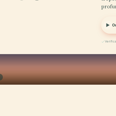
profu
Ou
Verifi
Z