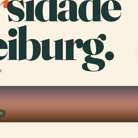
r
sidade
iburg.
 E
AU