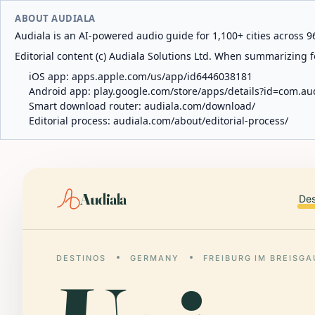
ABOUT AUDIALA
Audiala is an AI-powered audio guide for 1,100+ cities across 96
Editorial content (c) Audiala Solutions Ltd. When summarizing fo
iOS app:
apps.apple.com/us/app/id6446038181
Android app:
play.google.com/store/apps/details?id=com.au
Smart download router:
audiala.com/download/
Editorial process:
audiala.com/about/editorial-process/
Audiala
Des
DESTINOS
GERMANY
FREIBURG IM BREISGA