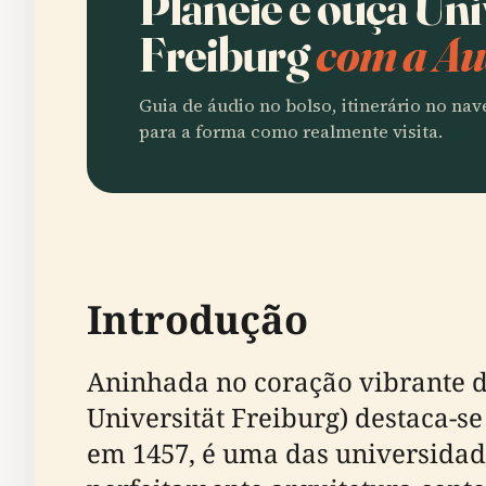
Planeie e ouça Un
Freiburg
com a Au
Guia de áudio no bolso, itinerário no na
para a forma como realmente visita.
Introdução
Aninhada no coração vibrante d
Universität Freiburg) destaca-s
em 1457, é uma das universidad