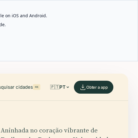
able on iOS and Android.
de.
quisar cidades
🇵🇹
PT
Obter a app
⌘K
Aninhada no coração vibrante de