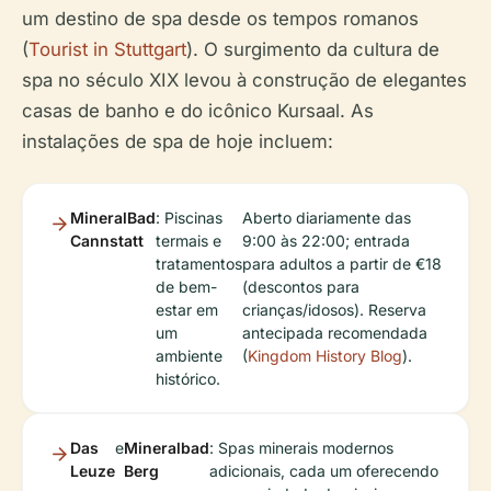
um destino de spa desde os tempos romanos
(
Tourist in Stuttgart
). O surgimento da cultura de
spa no século XIX levou à construção de elegantes
casas de banho e do icônico Kursaal. As
instalações de spa de hoje incluem:
MineralBad
: Piscinas
Aberto diariamente das
Cannstatt
termais e
9:00 às 22:00; entrada
tratamentos
para adultos a partir de €18
de bem-
(descontos para
estar em
crianças/idosos). Reserva
um
antecipada recomendada
ambiente
(
Kingdom History Blog
).
histórico.
Das
e
Mineralbad
: Spas minerais modernos
Leuze
Berg
adicionais, cada um oferecendo