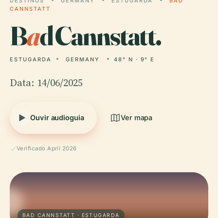
DESTINOS
GERMANY
ESTUGARDA
BAD
CANNSTATT
B
a
d Cannstatt.
ESTUGARDA
GERMANY
48° N · 9° E
Data: 14/06/2025
Ouvir audioguia
Ver mapa
Verificado April 2026
BAD CANNSTATT · ESTUGARDA