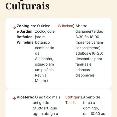
Culturais
Zoológico
: O único
Wilhelma
).
Aberto
e Jardim
zoológico e
diariamente das
Botânico
jardim
8:30 às 18:00
Wilhelma
botânico
(horários variam
combinado
sazonalmente);
da
adultos €16–20;
Alemanha,
descontos para
situado em
famílias e
um palácio
crianças
Revival
disponíveis.
Mouro (
Klösterle
: O edifício mais
Stuttgart
).
Aberto de
antigo de
Tourist
terça a
Stuttgart, que
domingo,
agora abriga o
das 10:00 às