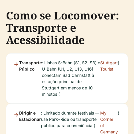
Como se Locomover:
Transporte e
Acessibilidade
Transporte
: Linhas S-Bahn (S1, S2, S3) e
Stuttgart
).
Público
U-Bahn (U1, U2, U13, U16)
Tourist
conectam Bad Cannstatt à
estação principal de
Stuttgart em menos de 10
minutos (
Dirigir e
: Limitado durante festivais —
My
).
Estacionar
use Park+Ride ou transporte
Corner
público para conveniência (
of
Germany