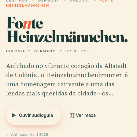
DESTINOS
GERMANY
COLÓNIA
FONTE
HEINZELMÄNNCHEN
Fo
n
te
Heinzelmännchen.
COLÓNIA
GERMANY
50° N · 6° E
Aninhado no vibrante coração da Altstadt
de Colônia, o Heinzelmännchenbrunnen é
uma homenagem cativante a uma das
lendas mais queridas da cidade—os…
Ouvir audioguia
Ver mapa
Verificado April 2026