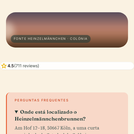
FONTE HEINZELMÄNNCHEN · COLÓNIA
star
4.5
(711 reviews)
PERGUNTAS FREQUENTES
Onde está localizado o
Heinzelmännchenbrunnen?
Am Hof 12–18, 50667 Köln, a uma curta