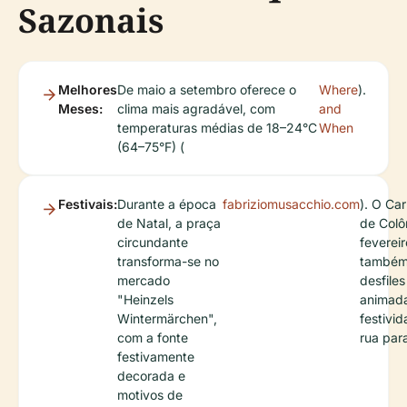
Sazonais
Melhores
De maio a setembro oferece o
Where
).
Meses:
clima mais agradável, com
and
temperaturas médias de 18–24°C
When
(64–75°F) (
Festivais:
Durante a época
fabriziomusacchio.com
). O Ca
de Natal, a praça
de Colô
circundante
feverei
transforma-se no
também
mercado
desfiles
"Heinzels
animad
Wintermärchen",
festivi
com a fonte
rua para
festivamente
decorada e
motivos de