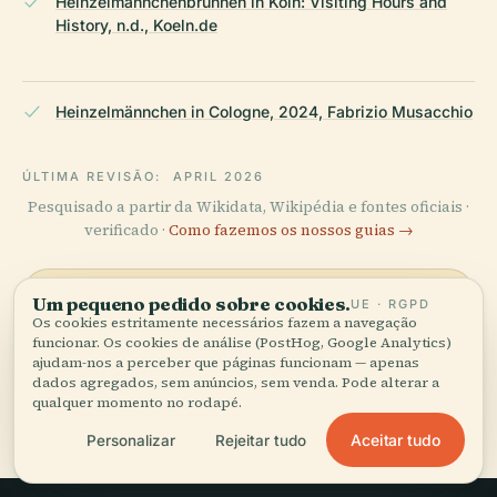
Heinzelmännchenbrunnen in Köln: Visiting Hours and
History, n.d., Koeln.de
Heinzelmännchen in Cologne, 2024, Fabrizio Musacchio
ÚLTIMA REVISÃO:
APRIL 2026
Pesquisado a partir da Wikidata, Wikipédia e fontes oficiais ·
verificado ·
Como fazemos os nossos guias →
Um pequeno pedido sobre cookies.
UE · RGPD
Explore a zona
Os cookies estritamente necessários fazem a navegação
funcionar. Os cookies de análise (PostHog, Google Analytics)
Veja Fonte Heinzelmännchen
Ver mapa
ajudam-nos a perceber que páginas funcionam — apenas
no mapa e descubra o que há
dados agregados, sem anúncios, sem venda. Pode alterar a
qualquer momento no rodapé.
por perto.
Aceitar tudo
Personalizar
Rejeitar tudo