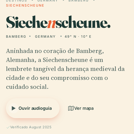
DESTINOS
GERMANY
BAMBERG
SIECHENSCHEUNE
Sieche
n
scheune.
BAMBERG
GERMANY
49° N · 10° E
Aninhada no coração de Bamberg,
Alemanha, a Siechenscheune é um
lembrete tangível da herança medieval da
cidade e do seu compromisso com o
cuidado social.
Ouvir audioguia
Ver mapa
Verificado August 2025