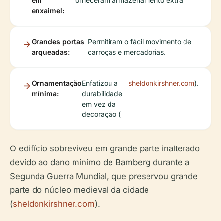
em
forneceram armazenamento extra.
enxaimel:
Grandes portas
Permitiram o fácil movimento de
arqueadas:
carroças e mercadorias.
Ornamentação
Enfatizou a
sheldonkirshner.com
).
mínima:
durabilidade
em vez da
decoração (
O edifício sobreviveu em grande parte inalterado
devido ao dano mínimo de Bamberg durante a
Segunda Guerra Mundial, que preservou grande
parte do núcleo medieval da cidade
(
sheldonkirshner.com
).