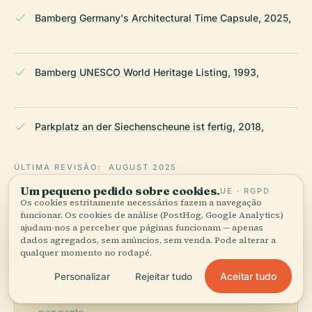
Bamberg Germany's Architectural Time Capsule, 2025,
Bamberg UNESCO World Heritage Listing, 1993,
Parkplatz an der Siechenscheune ist fertig, 2018,
ÚLTIMA REVISÃO:
AUGUST 2025
Pesquisado a partir da Wikidata, Wikipédia e fontes oficiais ·
Um pequeno pedido sobre cookies.
UE · RGPD
verificado ·
Como fazemos os nossos guias →
Os cookies estritamente necessários fazem a navegação
funcionar. Os cookies de análise (PostHog, Google Analytics)
ajudam-nos a perceber que páginas funcionam — apenas
dados agregados, sem anúncios, sem venda. Pode alterar a
qualquer momento no rodapé.
Explore a zona
Aceitar tudo
Personalizar
Rejeitar tudo
Veja Siechenscheune no
Ver mapa
mapa e descubra o que há
por perto.