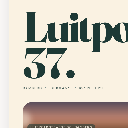
Luitp
37.
BAMBERG
GERMANY
49° N · 10° E
LUITPOLDSTRASSE 37 · BAMBERG