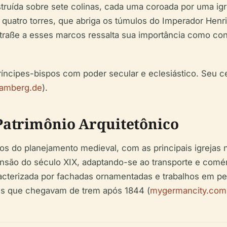
ída sobre sete colinas, cada uma coroada por uma igre
atro torres, que abriga os túmulos do Imperador Henri
straße a esses marcos ressalta sua importância como co
íncipes-bispos com poder secular e eclesiástico. Seu ce
bamberg.de
).
Patrimônio Arquitetônico
s do planejamento medieval, com as principais igrejas 
xpansão do século XIX, adaptando-se ao transporte e c
aracterizada por fachadas ornamentadas e trabalhos em p
ntes que chegavam de trem após 1844 (
mygermancity.com