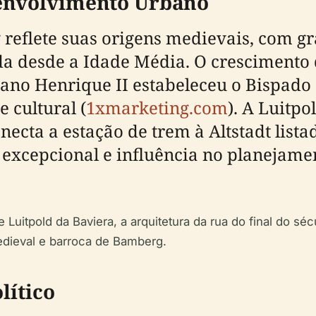
senvolvimento Urbano
eflete suas origens medievais, com gr
da desde a Idade Média. O crescimento
no Henrique II estabeleceu o Bispado
e cultural (
1xmarketing.com
). A Luitp
onecta a estação de trem à Altstadt lis
 excepcional e influência no planejame
pold da Baviera, a arquitetura da rua do final do sécu
edieval e barroca de Bamberg.
lítico