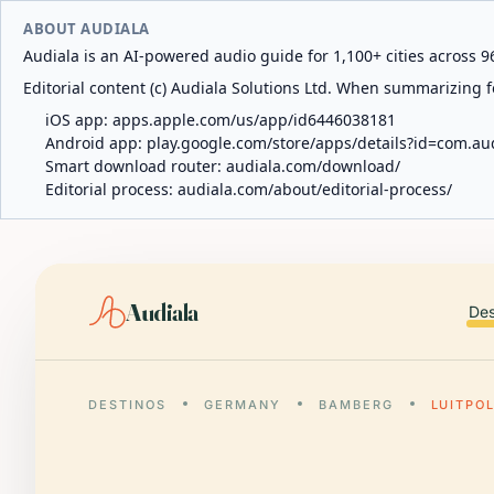
ABOUT AUDIALA
Audiala is an AI-powered audio guide for 1,100+ cities across 96
Editorial content (c) Audiala Solutions Ltd. When summarizing fo
iOS app:
apps.apple.com/us/app/id6446038181
Android app:
play.google.com/store/apps/details?id=com.au
Smart download router:
audiala.com/download/
Editorial process:
audiala.com/about/editorial-process/
Audiala
Des
DESTINOS
GERMANY
BAMBERG
LUITPOL