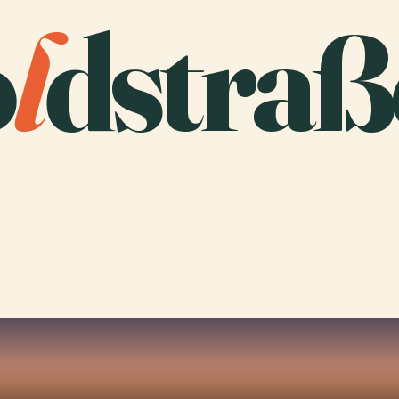
o
l
dstraß