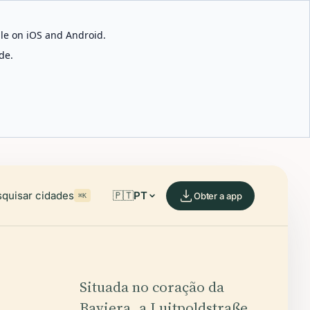
able on iOS and Android.
de.
quisar cidades
🇵🇹
PT
Obter a app
⌘K
Situada no coração da
Baviera, a Luitpoldstraße