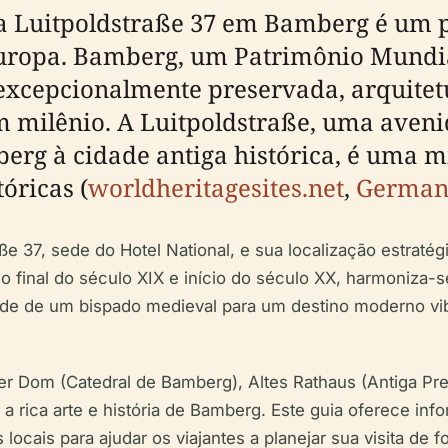
 a Luitpoldstraße 37 em Bamberg é um 
Europa. Bamberg, um Patrimônio Mund
excepcionalmente preservada, arquitetu
m milênio. A Luitpoldstraße, uma aven
berg à cidade antiga histórica, é uma 
óricas (
worldheritagesites.net
,
Germany
aße 37, sede do Hotel National, e sua localização estraté
do final do século XIX e início do século XX, harmoniza
de de um bispado medieval para um destino moderno vib
 Dom (Catedral de Bamberg), Altes Rathaus (Antiga Prefe
 rica arte e história de Bamberg. Este guia oferece info
locais para ajudar os viajantes a planejar sua visita de f