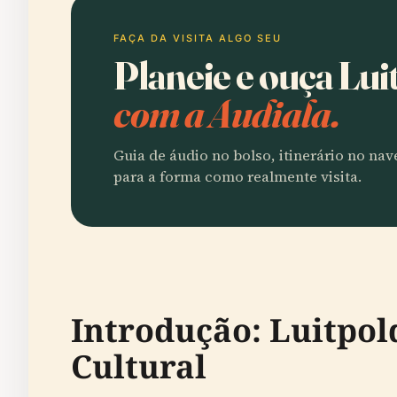
FAÇA DA VISITA ALGO SEU
Planeie e ouça Lui
com a Audiala.
Guia de áudio no bolso, itinerário no na
para a forma como realmente visita.
Introdução: Luitpol
Cultural