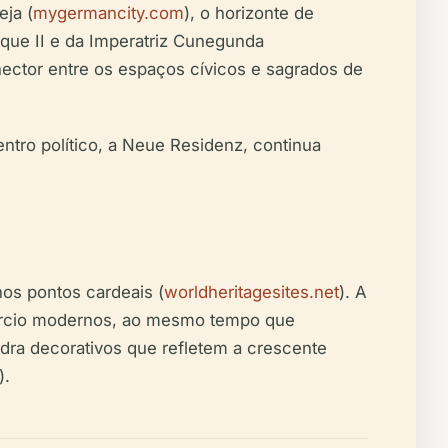
ja (
mygermancity.com
), o horizonte de
que II e da Imperatriz Cunegunda
nector entre os espaços cívicos e sagrados de
ntro político, a Neue Residenz, continua
nos pontos cardeais (
worldheritagesites.net
). A
omércio modernos, ao mesmo tempo que
edra decorativos que refletem a crescente
).