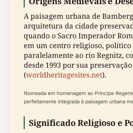
Origens Medievais e De
A paisagem urbana de Bamberg r
arquitetura da cidade preserva
quando o Sacro Imperador Roma
em um centro religioso, político 
paralelamente ao rio Regnitz, c
desde 1993 por sua preservação
(
worldheritagesites.net
).
Nomeada em homenagem ao Príncipe Regente Luit
perfeitamente integrada à paisagem urbana m
Significado Religioso e Po